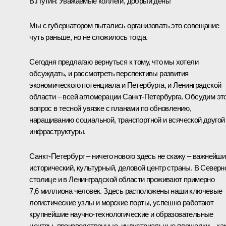
В.Путин
: Уважаемые коллеги, добрый день!
Мы с губернатором пытались организовать это совещание
чуть раньше, но не сложилось тогда.
Сегодня предлагаю вернуться к тому, что мы хотели
обсуждать, и рассмотреть перспективы развития
экономического потенциала и Петербурга, и Ленинградской
области – всей агломерации Санкт-Петербурга. Обсудим эт
вопрос в тесной увязке с планами по обновлению,
наращиванию социальной, транспортной и всяческой другой
инфраструктуры.
Санкт-Петербург – ничего нового здесь не скажу – важнейши
исторический, культурный, деловой центр страны. В Северн
столице и в Ленинградской области проживают примерно
7,6 миллиона человек. Здесь расположены наши ключевые
логистические узлы и морские порты, успешно работают
крупнейшие научно-технологические и образовательные
центры, производственные, индустриальные площадки – ка