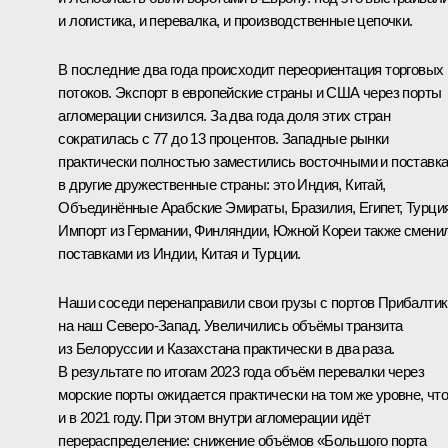
и логистика, и перевалка, и производственные цепочки.
В последние два года происходит переориентация торговых
потоков. Экспорт в европейские страны и США через порты
агломерации снизился. За два года доля этих стран
сократилась с 77 до 13 процентов. Западные рынки
практически полностью заместились восточными и поставк
в другие дружественные страны: это Индия, Китай,
Объединённые Арабские Эмираты, Бразилия, Египет, Турция
Импорт из Германии, Финляндии, Южной Кореи также смени
поставками из Индии, Китая и Турции.
Наши соседи перенаправили свои грузы с портов Прибалтик
на наш Северо-Запад. Увеличились объёмы транзита
из Белоруссии и Казахстана практически в два раза.
В результате по итогам 2023 года объём перевалки через
морские порты ожидается практически на том же уровне, чт
и в 2021 году. При этом внутри агломерации идёт
перераспределение: снижение объёмов «Большого порта