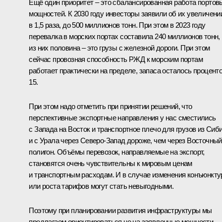
Ещё один приоритет – это сбалансированная работа портов
мощностей. К 2030 году инвесторы заявили об их увеличени
в 1,5 раза, до 500 миллионов тонн. При этом в 2023 году
перевалка в морских портах составила 240 миллионов тонн,
из них половина – это грузы с железной дороги. При этом
сейчас провозная способность РЖД к морским портам
работает практически на пределе, запаса осталось процент
15.
При этом надо отметить при принятии решений, что
перспективные экспортные направления у нас сместились
с Запада на Восток и транспортное плечо для грузов из Сиб
и с Урала через Северо-Запад дороже, чем через Восточный
полигон. Объёмы перевозок, направляемые на экспорт,
становятся очень чувствительны к мировым ценам
и транспортным расходам. И в случае изменения конъюнкт
или роста тарифов могут стать невыгодными.
Поэтому при планировании развития инфраструктуры мы
предлагаем ориентироваться не на заявленные мощности