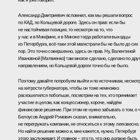
Александр Дмитриевич вспомнил, как мы решали вопрос
по КАД, по Кольцевой дороге. Здесь он прав: если бы
не настойчивая позиция, то несмотря на то, что
у нас и в Минфине, и в Минэке тогда работали выходцы
из Петербурга, всё-таки этой магистрали бы не было до сих
пор. Это точно совершенно, здесь он прав. Ну,
Валентиной
Ивановной [Матвиенко]
там многое сделано, сделано по дру
направлениям, но Кольцевой дороги точно бы не было.
Поэтому давайте попробуем выйти и по источникам, несмот
на хитрости губернатора, чтобы он тоже немножко
раскошелился побольше, посмотрим на тех, кто принимает
участие в целом, как концессионер, короче, найдём
финансовое решение. При этом не нужно забывать о том, о 
Белоусов Андрей Рэмович
сказал, внимательно,
не перегружать компании, не относиться к этому легковесно.
Но найти решение можно и, мне кажется, нужно, Петербург
этого заслуживает. И главное – это то, что оно должно быть