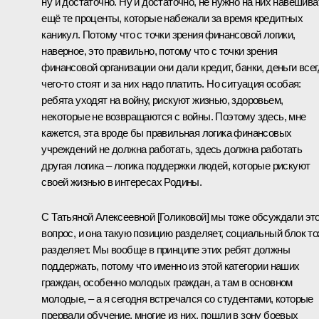
ну и достаточно. Ну и достаточно, не нужно на них навешива
ещё те проценты, которые набежали за время кредитных
каникул. Потому что с точки зрения финансовой логики,
наверное, это правильно, потому что с точки зрения
финансовой организации они дали кредит, банки, деньги всег
чего-то стоят и за них надо платить. Но ситуация особая:
ребята уходят на войну, рискуют жизнью, здоровьем,
некоторые не возвращаются с войны. Поэтому здесь, мне
кажется, эта вроде бы правильная логика финансовых
учреждений не должна работать, здесь должна работать
другая логика – логика поддержки людей, которые рискуют
своей жизнью в интересах Родины.
С
Татьяной Алексеевной [Голиковой]
мы тоже обсуждали эт
вопрос, и она такую позицию разделяет, социальный блок т
разделяет. Мы вообще в принципе этих ребят должны
поддержать, потому что именно из этой категории наших
граждан, особенно молодых граждан, а там в основном
молодые, – а я сегодня встречался со студентами, которые
прервали обучение, многие из них, пошли в зону боевых