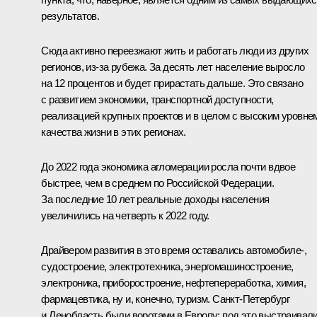
результатов.
Сюда активно переезжают жить и работать люди из других
регионов, из-за рубежа. За десять лет население выросло
на 12 процентов и будет прирастать дальше. Это связано
с развитием экономики, транспортной доступности,
реализацией крупных проектов и в целом с высоким уровне
качества жизни в этих регионах.
До 2022 года экономика агломерации росла почти вдвое
быстрее, чем в среднем по Российской Федерации.
За последние 10 лет реальные доходы населения
увеличились на четверть к 2022 году.
Драйвером развития в это время оставались автомобиле-,
судостроение, электротехника, энергомашиностроение,
электроника, приборостроение, нефтепереработка, химия,
фармацевтика, ну и, конечно, туризм. Санкт-Петербург
и Ленобласть были воротами в Европу: под это выстраивал