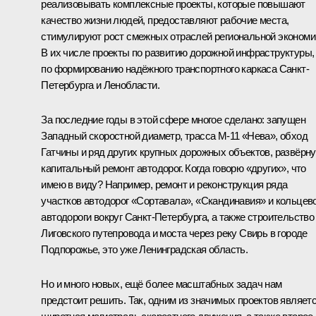
реализовывать комплексные проекты, которые повышают
качество жизни людей, предоставляют рабочие места,
стимулируют рост смежных отраслей региональной экономи
В их числе проекты по развитию дорожной инфраструктуры,
по формированию надёжного транспортного каркаса Санкт-
Петербурга и Ленобласти.
За последние годы в этой сфере многое сделано: запущен
Западный скоростной диаметр, трасса М-11 «Нева», обход
Гатчины и ряд других крупных дорожных объектов, развёрну
капитальный ремонт автодорог. Когда говорю «других», что
имею в виду? Например, ремонт и реконструкция ряда
участков автодорог «Сортавала», «Скандинавия» и кольцев
автодороги вокруг Санкт-Петербурга, а также строительство
Лиговского путепровода и моста через реку Свирь в городе
Подпорожье, это уже Ленинградская область.
Но и много новых, ещё более масштабных задач нам
предстоит решить. Так, одним из значимых проектов являет