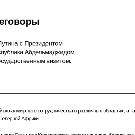
реговоры
Путина с Президентом
спублики Абдельмаджидом
государственным визитом.
йско-алжирского сотрудничества в различных областях, а т
 Северной Африки.