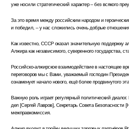
уже носили стратегический характер – без всякого пре
За это время между российским народом и героически
и победил, – у нас сложились очень добрые отношен
Как известно, СССР оказал значительную поддержку а
Алжира как независимого, суверенного государства, с
Российско-алжирское взаимодействие в настоящее вр
переговоров мы с Вами, уважаемый господин Президен
ознаменует начало нового, ещё более продвинутого эт
Важную роль играет регулярный политический диалог.
дел [Сергей Лавров], Секретарь Совета Безопасности 
межправкомиссия.
Алжир входит в тройку ведущих торговых партнёров Р