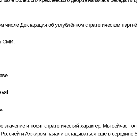
м зале Большого Кремлёвского дворца началась беседа лид
том числе
Декларация
об углублённом стратегическом партн
я СМИ.
аве
зья!
ь.
начение и носят стратегический характер. Мы сейчас тольк
оссией и Алжиром начали складываться ещё в середине 50-