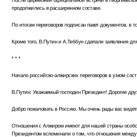
После церемонии официальной встречи в Георгиевско
продолжились в расширенном составе.
По итогам переговоров подписан
пакет документов
, в 
Кроме того, В.Путин и А.Теббун сделали
заявления
дл
* * *
Начало российско-алжирских переговоров в узком сост
В.Путин:
Уважаемый господин Президент! Дорогие дру
Добро пожаловать в Россию. Мы очень рады вас видет
Отношения с Алжиром имеют для нашей страны особое з
Президентом вспоминали о том, что отношения между Р