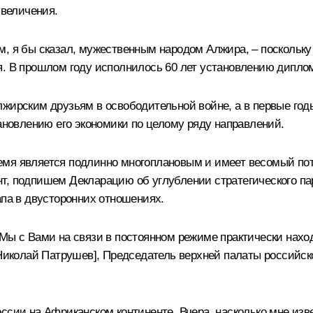
увеличения.
м, я бы сказал, мужественным народом Алжира, – поскольку
ия. В прошлом году исполнилось 60 лет установлению дипл
лжирским друзьям в освободительной войне, а в первые г
тановлению его экономики по целому ряду направлений.
емя является подлинно многоплановым и имеет весомый пот
т, подпишем Декларацию об углублении стратегического па
апа в двусторонних отношениях.
 Мы с Вами на связи в постоянном режиме практически нах
[Николай Патрушев], Председатель верхней палаты российск
оссии на Африканском континенте. Вчера, насколько мне из