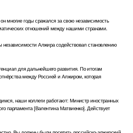
 он многие годы сражался за свою независимость
оматических отношений между нашими странами.
оды независимости Алжира содействовал становлению
енциал для дальнейшего развития. По итогам
ртнёрства между Россией и Алжиром, которая
одимся, наши коллеги работают: Министр иностранных
ого парламента [Валентина Матвиенко]. Действует
вестно, Вы должны были посетить российско-алжирский