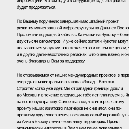
информацией. В этом году и в следующие годы эта работа
будет продолжаться.
По Вашему поручению завершили масштабный проект
развития магистральной инфраструктуры на Дальнем Восто
Проложили подводный кабель с Камчатки на Чукотку – бол
двух тысяч километров. И уже сейчас жители Чукотки могут
пользоваться услугами того же качества и по тем же ценам, 
и в других дальневосточных регионах. Это очень важно, и он
очень благодарны Вам за поддержку.
Не отказываемся от наших международных проектов, в пер
очередь от магистрального канала «Запад – Восток».
Строительство уже идёт. Мы от западной границы дошли
до Москвы и в течение следующих трёх лет планируем вый
на восточную границу. Самое главное, что интерес к этому
проекту наших азиатских партнёров не снизился, они по-
прежнему ждут завершения, поскольку самый короткий путь
из Азии в Европу лежит через нашу территорию. Проект
экономически интересен, я Вам о нём ранее докладывал.