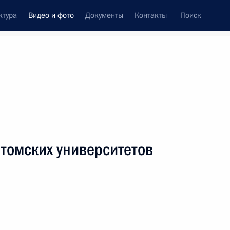
ктура
Видео и фото
Документы
Контакты
Поиск
си
ия, встречи
Встречи со СМИ
февраль, 2010
ть следующие материалы
 томских университетов
Встреча со студентами
томских университетов