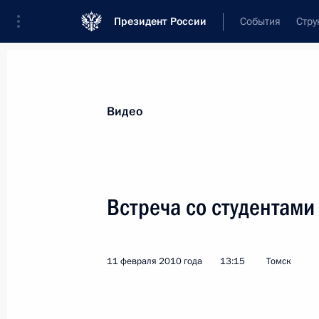
Президент России
События
Стру
Видеозаписи
Фотографии
Аудиозапи
Все материалы
Выступления
Совещан
Видео
Показа
Встреча со студентами
Стенографический отчёт
11 февраля 2010 года
13:15
Томск
о заседании Комиссии
по модернизации
и технологическому развитию
экономики России