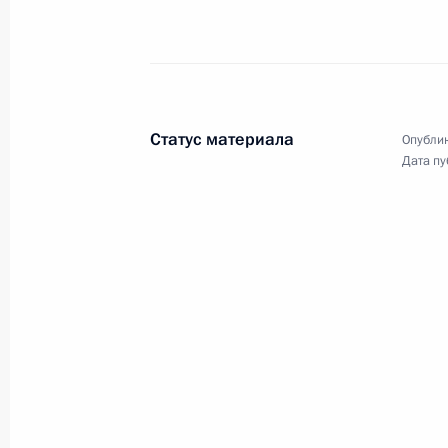
верительных грамот послам
иностранных государств
5 февраля 2010 года
Видео, 6 мин.
Статус материала
Опублик
Дата пу