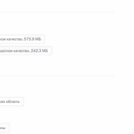
науки и инноваций для молодых
учёных за 2009 год
8 февраля 2010 года
Видео, 27 мин.
кое качество,
575.9 МБ
артное качество,
242.3 МБ
кая область
Совещание по вопросам
оны