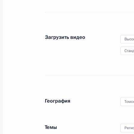
капитала
9 февраля 2010 года
Видео, 7 мин.
Загрузить видео
Высо
Станд
География
Томс
Темы
Церемония вручения
Реги