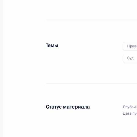
2 февраля 2010 года
Аудио, 11 мин.
Темы
Прав
Суд
Статус материала
Опублик
Стенографический отчёт
Дата пу
о заседании Государственного
совета по вопросам развития
политической системы России