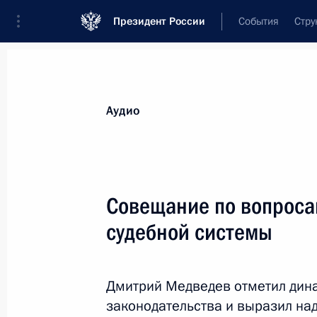
Президент России
События
Стру
Видеозаписи
Фотографии
Аудиозапи
Все материалы
Выступления
Совещан
Аудио
Показа
Совещание по вопрос
судебной системы
Совещание по вопросам
совершенствования
Дмитрий Медведев отметил дин
судебной системы
законодательства и выразил на