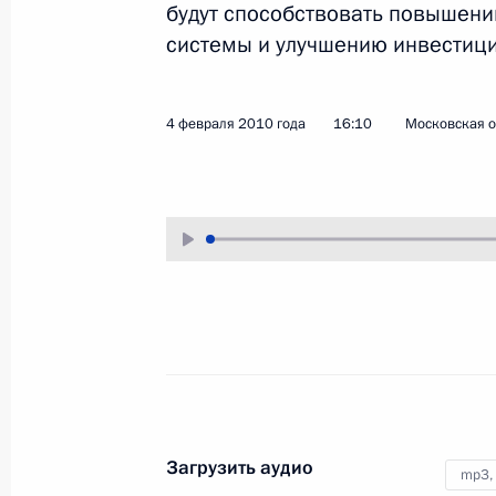
будут способствовать повышени
4 февраля 2010 года
Аудио, 6 мин.
системы и улучшению инвестици
4 февраля 2010 года
16:10
Московская о
Стенографический отчёт
о совещании по проблемам
инвестиционного климата
Загрузить аудио
mp3,
в России