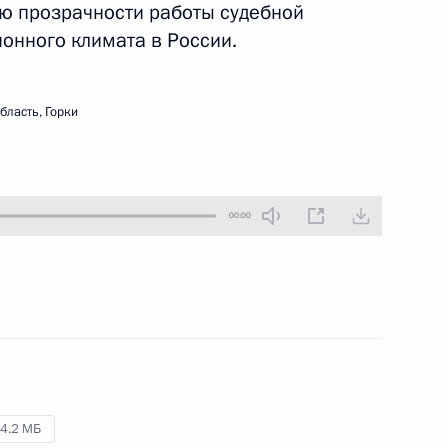
ю прозрачности работы судебной
3 февраля 2010 года
Аудио, 5 мин.
онного климата в России.
бласть, Горки
00:00
Дмитрий Медведев участвовал
в расширенном заседании
коллегии Федеральной службы
безопасности
4.2 МБ