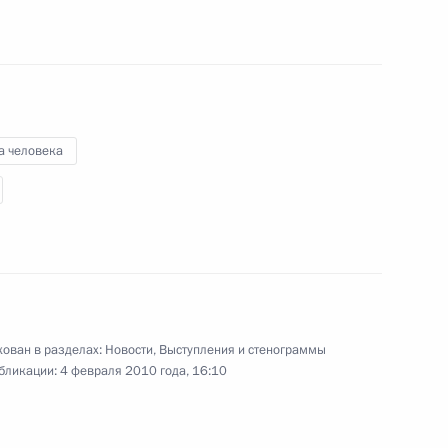
28 января 2010 года
Аудио, 10 мин.
а человека
ован в разделах:
Новости
,
Выступления и стенограммы
Дмитрий Медведев стал
бликации:
4 февраля 2010 года, 16:10
лауреатом премии Фонда
единства православных