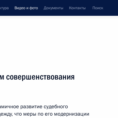
ктура
Видео и фото
Документы
Контакты
Поиск
си
ия, встречи
Встречи со СМИ
февраль, 2010
ть следующие материалы
ам совершенствования
Совещание по вопросам
реформирования
амичное развитие судебного
Министерства внутренних
дежду, что меры по его модернизации
дел