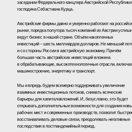
заседании Федерального канцлера Австрийской Республики
господина Себастиана Курца.
Австрийские фирмы давно и уверенно работают на российс
рынке, порядка полутора тысяч компаний из Австрии успеш
ведут бизнес в нашей стране. Объём накопленных
инвестиций – шесть миллиардов долларов. Не меньший пот
и со стороны России в австрийскую экономику. Причём
большая часть австрийских инвестиций вложена
в обрабатывающие, высокотехнологичные отрасли, включа
машиностроение, энергетику и транспорт.
Мы и впредь будем всемерно поддерживать увеличение
взаимных инвестиционных потоков, снимать всяческие
барьеры для капиталовложений. И, безусловно, это будет
открывать дополнительные возможности для создания нов
рабочих мест и современных производств, позволит быстре
восстанавливать деловые связи, преодолевать негативные
последствия в постпандемийный период.