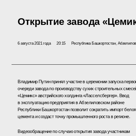
Открытие завода «Цеми
6 августа 2021 года
20:15
Республика Башкортостан, Абзелилов
Владимир Путин принял участие в церемонии запуска перво
очереди завода по производству сухих строительных смесе
«Цемикс» австрийского холдинга «Ласселсбергер». Ввод
в эксплуатацию предприятия в Абзелиловском районе
Республики Башкортостан позволит сократить импорт белог
цемента и создаст точку промышленного роста в регионе.
Видеообращение по случаю открытия завода участникам