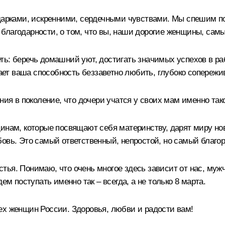
дарками, искренними, сердечными чувствами. Мы спешим поз
благодарности, о том, что вы, наши дорогие женщины, сам
ь: беречь домашний уют, достигать значимых успехов в раб
т ваша способность беззаветно любить, глубоко сопережива
ения в поколение, что дочери учатся у своих мам именно т
щинам, которые посвящают себя материнству, дарят миру н
овь. Это самый ответственный, непростой, но самый благо
тья. Понимаю, что очень многое здесь зависит от нас, муж
ем поступать именно так – всегда, а не только 8 марта.
ех женщин России. Здоровья, любви и радости вам!