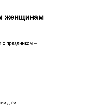
м женщинам
 с праздником –
ким днём.