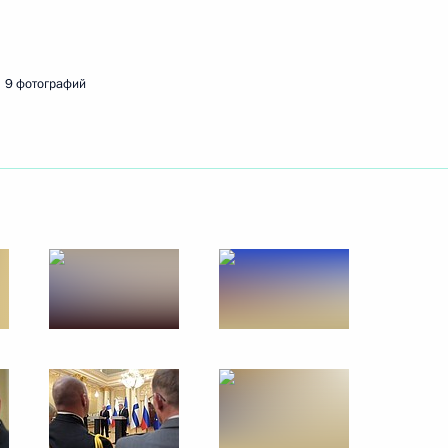
ть следующие материалы
9 фотографий
ийско-турецких переговоров
3
24м
асть, Жуковский
3
асть, Жуковский
ой космической станции
3
асть, Жуковский