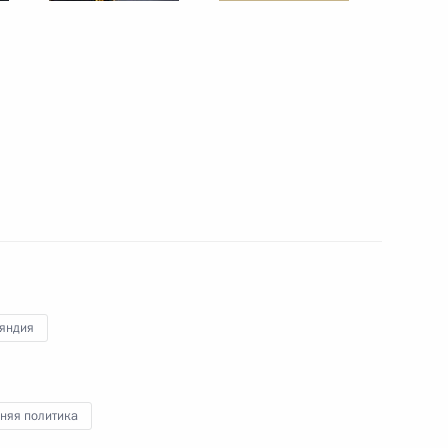
ионно-космического салона
33
8м
асть, Жуковский
адием Хабировым
5
яндия
росам
1
2м
няя политика