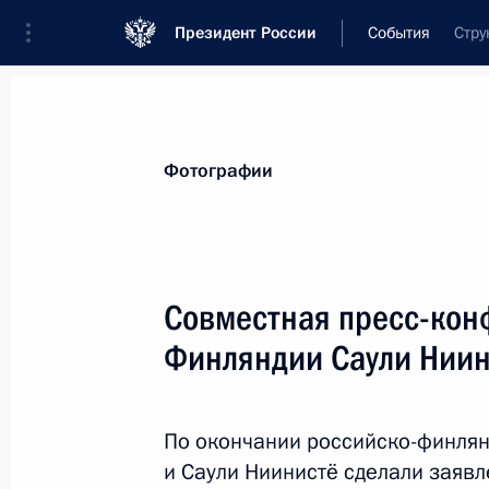
Президент России
События
Стру
Президент
Администрация
Государст
Новости
Стенограммы
Поездки
Те
Фотографии
Рубрикация материалов
Все материалы
Совместная пресс-кон
Послания Федеральному Собранию
Финляндии Саули Ниин
Заявления по важнейшим вопросам
Совещания, заседания, рабочие встречи
По окончании российско-финлян
Речи и обращения
и Саули Ниинистё сделали заявл