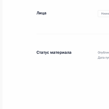
Лица
Ниин
23 августа 2019 года, пятница
Открытие Кубка мира по хоккею «С
23 августа 2019 года, 22:20
Сочи
Статус материала
Опублик
Дата пу
Совещание с постоянными членами
23 августа 2019 года, 12:30
Москва, Кремль
22 августа 2019 года, четверг
Российско-мозамбикские перегов
22 августа 2019 года, 15:40
Москва, Кремль