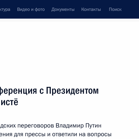
ктура
Видео и фото
Документы
Контакты
Поиск
венный Совет
Совет Безопасности
Комиссии и советы
леграммы
Сведения о Президенте
август, 2019
Встречи с представителями сообществ
ференция с Президентом
Пресс-конференции
истё
Интервью
Статьи
дских переговоров Владимир Путин
ения для прессы и ответили на вопросы