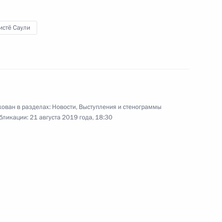
истё Саули
ириус-2019»
11
3м
ован в разделах:
Новости
,
Выступления и стенограммы
бликации:
21 августа 2019 года, 18:30
 Совета Безопасности
5
5м
оры
8