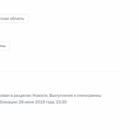
нии Синдзо Абэ
2
ская область
годов России и Японии
6
7м
оны
тина
8
35м
ован в разделах:
Новости
,
Выступления и стенограммы
бликации:
29 июня 2019 года, 23:30
авой Минобороны Саудовской
5
м Аль Саудом