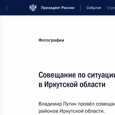
Президент России
События
Стру
Президент
Администрация
Государст
Новости
Стенограммы
Поездки
Те
Фотографии
Рубрикация материалов
Все материалы
Совещание по ситуаци
Послания Федеральному Собранию
в Иркутской области
Заявления по важнейшим вопросам
Совещания, заседания, рабочие встречи
Владимир Путин провёл совещан
Речи и обращения
районов Иркутской области.