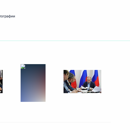
тографии
ть следующие материалы
иями в Иркутской области
:
4
оссийско-японских
3
13м