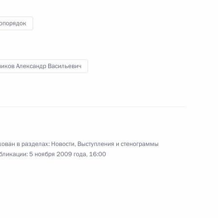
ила Калашникова с 90-
4
10м
опорядок
ников Александр Васильевич
льное управление
1
ы проверки госкорпораций
ован в разделах:
Новости
,
Выступления и стенограммы
бликации:
5 ноября 2009 года, 16:00
редопределено
5
6м
оюзе