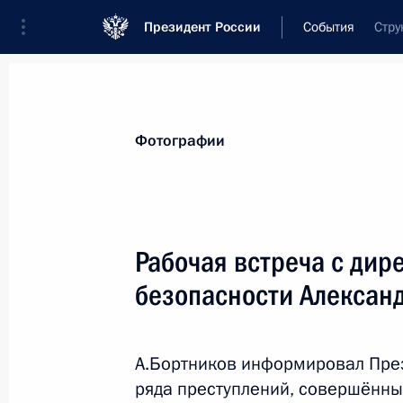
Президент России
События
Стру
Президент
Администрация
Государст
Новости
Стенограммы
Поездки
Те
Фотографии
Рубрикация материалов
Все материалы
Рабочая встреча с ди
Послания Федеральному Собранию
безопасности Алексан
Заявления по важнейшим вопросам
Совещания, заседания, рабочие встречи
А.Бортников информировал През
Речи и обращения
ряда преступлений, совершённ