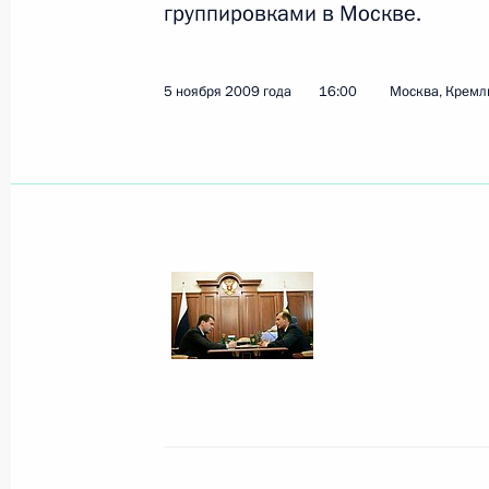
группировками в Москве.
Показа
5 ноября 2009 года
16:00
Москва, Кремл
10 ноября 2009 года, вторник
Дмитрий Медведев поздравил сотру
внутренних дел с профессиональн
10 ноября 2009 года, 18:10
Москва, Кремль
Встреча с Федеральным канцлером
Файманом
10 ноября 2009 года, 17:00
Москва, Кремль