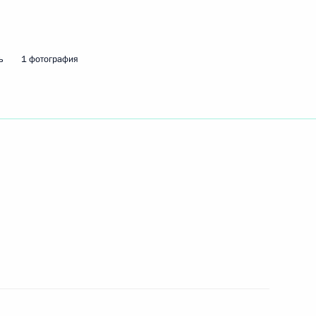
ть следующие материалы
ь
1 фотография
дников и ветеранов органов
2
ым праздником
 Австрии Вернером
5