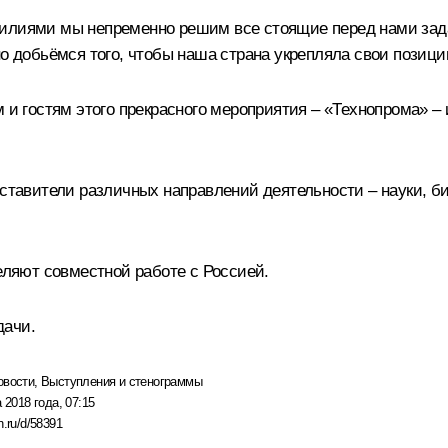
силиями мы непременно решим все стоящие перед нами за
но добьёмся того, чтобы наша страна укрепляла свои позици
 и гостям этого прекрасного мероприятия – «Технопрома» – 
дставители различных направлений деятельности – науки, б
деляют совместной работе с Россией.
дачи.
овости
,
Выступления и стенограммы
 2018 года, 07:15
n.ru/d/58391