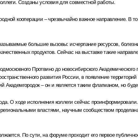
коллеги. Созданы условия для совместной работы.
родной кооперации – чрезвычайно важное направление. В то
азываемые большие вызовы: исчерпание ресурсов, болезни,
 качественных продуктов. Сейчас на выставке такие направл
 подмосковного Протвино до новосибирского Академического 
остранственного развития России, в появление территорий
 Академгородок – он и является таким флагманом, но будем
ода. О ходе исполнения коллеги сейчас проинформировали.
что региональными властями, научным сообществом проделан
олжается. По сути, на форуме проходит его первое публич