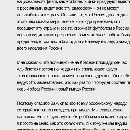
национального флага, как эти болельщики празднуют вмест
с россиянами, видит всю эту атмосферу, – он не может
не влюбиться в страну. Он видит то, что Россия делает для
этого чемпионата мира. Все те, кто сюда приезжает, кто
посещает эту страну, и все те, кто живёт футболом в России,
все они видят, какая прекрасная, замечательная работа был
проделана, в том числе благодаря и Вашему вкладу, и вклад
всего населения России.
Мне сказали, что полицейские на Красной площади сейчас
улыбаются постоянно, когда у них спрашивают какую-
то информацию, просят помочь, они очень дружелюбно себ
ведут. Это замечательно, это как раз то, что будет составля
новый образ России, новый имидж России.
Поэтому спасибо Вам, спасибо всему российскому народу,
который так тепло нас здесь принимает. Мы совершенно
наслаждаемся. Я чувствую себя ребёнком в магазине игруш
я просто не знаю, как это объяснить. И к тому же мы видим
замечательную игру, замечательный футбол от команд, и ве