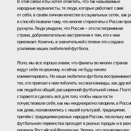
В этой связи я бы хотел отметить, что так называемые
народные журналисты, те люди, которые работают сами
от себя, в своём личном качестве в социальных сетях, как р
и способствовали тому, что многие стереотипы о России про
рухнули. Люди увидели, что Россия – это гостеприимная
страна, доброжелательно настроенная к тем, кто к нам
приезжает. Конечно, в значительной степени это создано
усилиями наших любителей футбола.
Ясно, мы все хорошо знаем, что фанаты во многих странах
ведут себя по-разному, я сейчас не буду ничего
комментировать. Но наши любители футбола воспринимаю
тех, кто приехал к нам поболеть за свои команды, как друзей
как людей из общей, расширенной футбольной семьи. Поэт
стараются сделать всё для того, чтобы наши гости
почувствовали себя, как мы неоднократно говорили, в Росси
как дома, познакомились с нашей культурой, традициями,
причём с традициями разных народов России, поскольку ма
футбольного первенства проходят в разных городах и в раз
регионах Российской Федерации. Уверен, что подавляющее