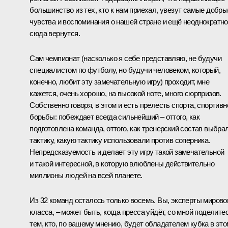
большинство из тех, кто к нам приехал, увезут самые добры
чувства и воспоминания о нашей стране и ещё неоднократно
сюда вернутся.
Сам чемпионат (насколько я себе представляю, не будучи
специалистом по футболу, но будучи человеком, который,
конечно, любит эту замечательную игру) проходит, мне
кажется, очень хорошо, на высокой ноте, много сюрпризов.
Собственно говоря, в этом и есть прелесть спорта, спортивн
борьбы: побеждает всегда сильнейший – оттого, как
подготовлена команда, оттого, как тренерский состав выбра
тактику, какую тактику использовали против соперника.
Непредсказуемость и делает эту игру такой замечательной
и такой интересной, в которую влюблены действительно
миллионы людей на всей планете.
Из 32 команд осталось только восемь. Вы, эксперты мирово
класса, – может быть, когда пресса уйдёт, со мной поделите
тем, кто, по вашему мнению, будет обладателем кубка в это