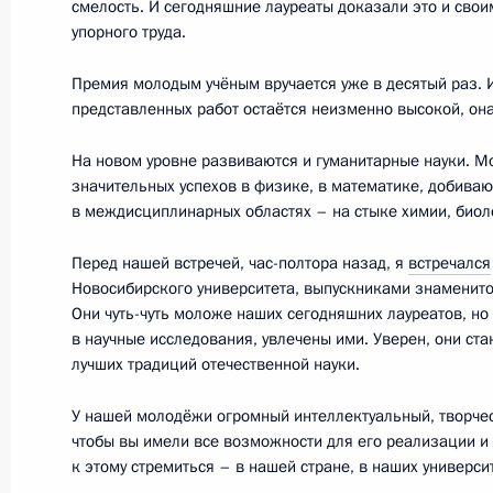
смелость. И сегодняшние лауреаты доказали это и свои
упорного труда.
Заседание коллегии Генпрокуратур
Премия молодым учёным вручается уже в десятый раз. 
15 февраля 2018 года, 13:50
Москва
представленных работ остаётся неизменно высокой, она
На новом уровне развиваются и гуманитарные науки. М
значительных успехов в физике, в математике, добива
14 февраля 2018 года, среда
в междисциплинарных областях – на стыке химии, биол
Встреча с участниками форума «На
Перед нашей встречей, час-полтора назад, я
встречался
14 февраля 2018 года, 17:40
Московская об
Новосибирского университета, выпускниками знаменит
Они чуть-чуть моложе наших сегодняшних лауреатов, но 
в научные исследования, увлечены ими. Уверен, они ст
лучших традиций отечественной науки.
13 февраля 2018 года, вторник
У нашей молодёжи огромный интеллектуальный, творчес
Встреча с главой компании «АЛРО
чтобы вы имели все возможности для его реализации и
13 февраля 2018 года, 14:20
Московская об
к этому стремиться – в нашей стране, в наших универси