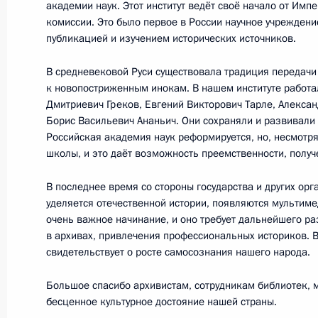
наук
академии наук. Этот институт ведёт своё начало от Им
комиссии. Это было первое в России научное учреждени
8 февраля 2018 года, 12:00
Новосибирск
публикацией и изучением исторических источников.
В средневековой Руси существовала традиция передачи 
к новопостриженным инокам. В нашем институте работ
Беседа со студентами Новосибирск
Дмитриевич Греков, Евгений Викторович Тарле, Алекса
университета и учащимися Специа
Борис Васильевич Ананьич. Они сохраняли и развивали
научного центра НГУ
Российская академия наук реформируется, но, несмотря
школы, и это даёт возможность преемственности, получе
8 февраля 2018 года, 11:30
Новосибирск
В последнее время со стороны государства и других ор
уделяется отечественной истории, появляются мультиме
очень важное начинание, и оно требует дальнейшего ра
7 февраля 2018 года, среда
в архивах, привлечения профессиональных историков. В
свидетельствует о росте самосознания нашего народа.
Посещение комплекса «Платинум А
7 февраля 2018 года, 17:25
Красноярск
Большое спасибо архивистам, сотрудникам библиотек, 
бесценное культурное достояние нашей страны.