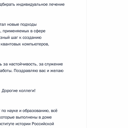
одбирать индивидуальное лечение
отал новые подходы
, применяемых в сфере
ёзный шаг к созданию
зованию
:
12
 квантовых компьютеров,
ть за настойчивость, за служение
работы. Поздравляю вас и желаю
асти науки и инноваций для
8
13м
 Дорогие коллеги!
 по науке и образованию, всё
 которые выполнены в доме
еления Российской академии
9
52м
ституте истории Российской