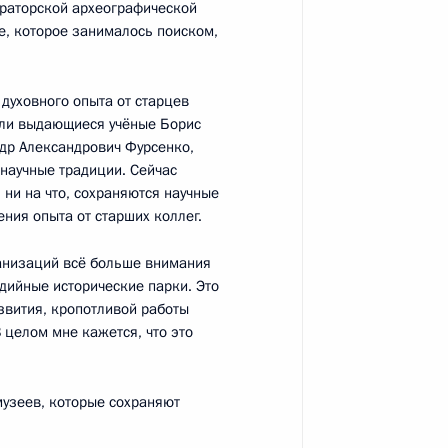
ператорской археографической
е, которое занималось поиском,
духовного опыта от старцев
али выдающиеся учёные Борис
ого государственного
7
ндр Александрович Фурсенко,
лизированного учебно-
 научные традиции. Сейчас
 ни на что, сохраняются научные
ния опыта от старших коллег.
ганизаций всё больше внимания
дийные исторические парки. Это
звития, кропотливой работы
 целом мне кажется, что это
рена Красноярск»
11
музеев, которые сохраняют