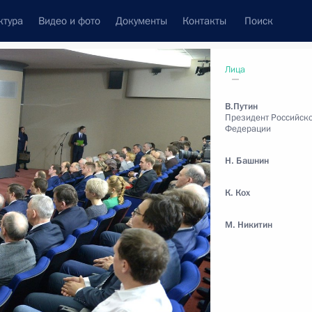
ктура
Видео и фото
Документы
Контакты
Поиск
венный Совет
Совет Безопасности
Комиссии и советы
Лица
леграммы
Сведения о Президенте
февраль, 2018
В.Путин
Президент Российск
Федерации
Н. Башнин
Встречи с представителями сообществ
К. Кох
Пресс-конференции
М. Никитин
Интервью
Статьи