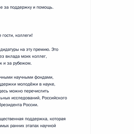
ье за поддержку и помощь.
ции в Красноярском крае
3
35м
гости, коллеги!
проведения
13
47м
дидатуры на эту премию. Это
ез вклада моих коллег,
к и за рубежом.
чными научными фондами,
оддержки молодёжи в науке,
Здесь можно перечислить
ьных исследований, Российского
 Президента России.
телем правления Банка ВТБ
3
существенная поддержка, которая
мых ранних этапах научной
асть, Ново-Огарёво