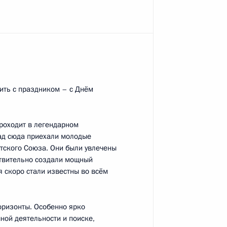
 области Сергеем Левченко
3
ласть, Ново-Огарёво
ить с праздником – с Днём
ром» Алексеем Миллером
5
17м
ласть, Ново-Огарёво
роходит в легендарном
ад сюда приехали молодые
етского Союза. Они были увлечены
йствительно создали мощный
я скоро стали известны во всём
лой II
6
ль
оризонты. Особенно ярко
ной деятельности и поиске,