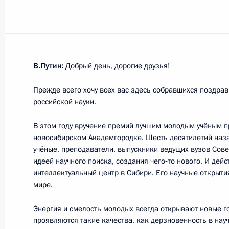
Встреча с губернатором Иркутской
19 февраля 2018 года, 14:20
Московская об
В.Путин:
Добрый день, дорогие друзья!
16 февраля 2018 года, пятница
Прежде всего хочу всех вас здесь собравшихся поздрав
российской науки.
Встреча с главой компании «Газп
16 февраля 2018 года, 15:30
Московская об
В этом году вручение премий лучшим молодым учёным п
новосибирском Академгородке. Шесть десятилетий наз
учёные, преподаватели, выпускники ведущих вузов Сов
идеей научного поиска, создания чего‑то нового. И де
15 февраля 2018 года, четверг
интеллектуальный центр в Сибири. Его научные открыти
мире.
Встреча с Королём Иордании Абдал
15 февраля 2018 года, 15:40
Москва, Крем
Энергия и смелость молодых всегда открывают новые г
проявляются такие качества, как дерзновенность в науч