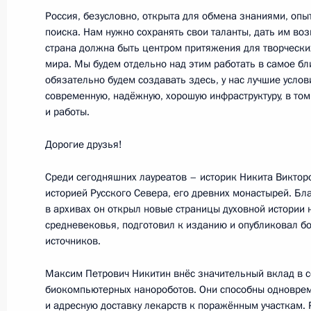
Россия, безусловно, открыта для обмена знаниями, опы
поиска. Нам нужно сохранять свои таланты, дать им во
12 февраля 2018 года, понедельни
страна должна быть центром притяжения для творчески
мира. Мы будем отдельно над этим работать в самое б
Переговоры с Президентом Палес
обязательно будем создавать здесь, у нас лучшие услов
современную, надёжную, хорошую инфраструктуру, в том
12 февраля 2018 года, 20:40
Москва, Крем
и работы.
Дорогие друзья!
Встреча с финалистами Всероссийс
Среди сегодняшних лауреатов – историк Никита Виктор
«Лидеры России»
историей Русского Севера, его древних монастырей. Бл
12 февраля 2018 года, 18:00
Москва, Крем
в архивах он открыл новые страницы духовной истории
средневековья, подготовил к изданию и опубликовал б
источников.
9 февраля 2018 года, пятница
Максим Петрович Никитин внёс значительный вклад в с
биокомпьютерных нанороботов. Они способны одноврем
Съезд Российского союза промышл
и адресную доставку лекарств к поражённым участкам. 