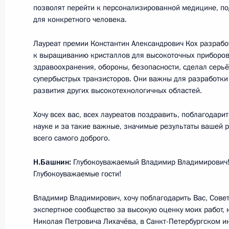
позволят перейти к персонализированной медицине, п
9 февраля 2018 года, 15:20
Москва
для конкретного человека.
Лауреат премии Константин Александрович Кох разраб
8 февраля 2018 года, четверг
к выращиванию кристаллов для высокоточных приборов
здравоохранения, обороны, безопасности, сделал серь
Заседание Совета по науке и обра
супербыстрых транзисторов. Они важны для разработки
развития других высокотехнологичных областей.
8 февраля 2018 года, 15:20
Новосибирск
Хочу всех вас, всех лауреатов поздравить, поблагодари
науке и за такие важные, значимые результаты вашей 
всего самого доброго.
Вручение премий Президента в обл
молодых учёных за 2017 год
Н.Башнин:
Глубокоуважаемый Владимир Владимирович!
8 февраля 2018 года, 13:00
Новосибирск
Глубокоуважаемые гости!
Владимир Владимирович, хочу поблагодарить Вас, Совет
экспертное сообщество за высокую оценку моих работ,
Встреча с учёными Сибирского отд
Николая Петровича Лихачёва, в Санкт-Петербургском ин