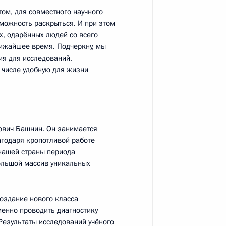
том, для совместного научного
зможность раскрыться. И при этом
к
х, одарённых людей со всего
лижайшее время. Подчеркну, мы
тины Махмудом Аббасом
5
ия для исследований,
 числе удобную для жизни
ль
кого конкурса управленцев
:
3
ович Башнин. Он занимается
агодаря кропотливой работе
ль
 нашей страны периода
ольшой массив уникальных
оздание нового класса
енно проводить диагностику
енников и предпринимателей
9
43м
Результаты исследований учёного