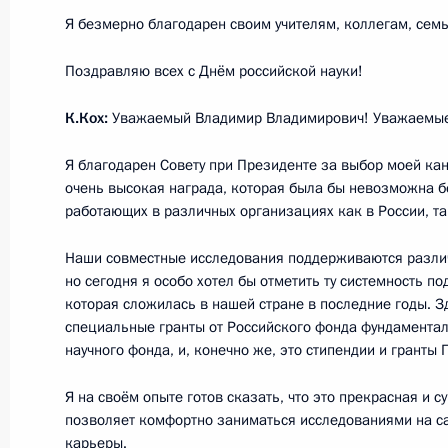
Я безмерно благодарен своим учителям, коллегам, сем
Совещание по экологической ситуа
Поздравляю всех с Днём российской науки!
7 февраля 2018 года, 16:00
Красноярск
К.Кох:
Уважаемый Владимир Владимирович! Уважаемые 
Совещание по вопросу подготовки 
Я благодарен Совету при Президенте за выбор моей кан
Универсиады-2019
очень высокая награда, которая была бы невозможна б
работающих в различных организациях как в России, та
7 февраля 2018 года, 13:50
Красноярск
Наши совместные исследования поддерживаются разли
но сегодня я особо хотел бы отметить ту системность п
которая сложилась в нашей стране в последние годы. 
6 февраля 2018 года, вторник
специальные гранты от Российского фонда фундаментал
научного фонда, и, конечно же, это стипендии и гранты
Встреча с президентом – председа
Андреем Костиным
Я на своём опыте готов сказать, что это прекрасная и 
позволяет комфортно заниматься исследованиями на са
6 февраля 2018 года, 15:20
Московская обл
карьеры.