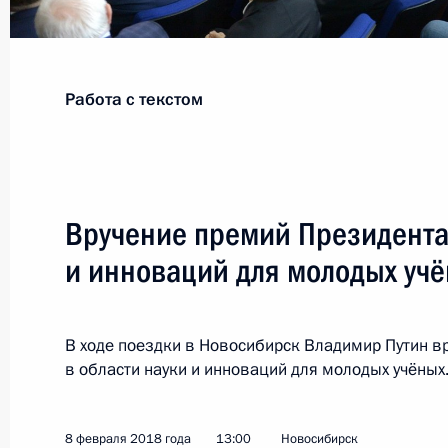
Показа
Работа с текстом
Встреча с министрами обороны за
22 февраля 2018 года, 19:15
Москва, Крем
Вручение премий Президента 
и инноваций для молодых учё
21 февраля 2018 года, среда
Встреча с главой компании «Севе
В ходе поездки в Новосибирск Владимир Путин в
21 февраля 2018 года, 15:40
Московская об
в области науки и инноваций для молодых учёных
19 февраля 2018 года, понедельни
8 февраля 2018 года
13:00
Новосибирск