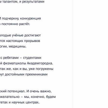
м талантом, и результатами
ы России
5
10м
И подчеркну, конкуренция
 постоянно растёт.
олодые учёные достигают
ются настоящих прорывов
огии, медицины.
ставник»
4
16м
с ребятами – студентами
ласть, Ново-Огарёво
ой физматшколы Академгородка.
так же, как и вы, уже погружены
анут достойными преемниками
кий потенциал. И очень важно,
СА» Сергеем Ивановым
3
 желательно – мы, конечно, будем
ласть, Ново-Огарёво
тетах и научных центрах.