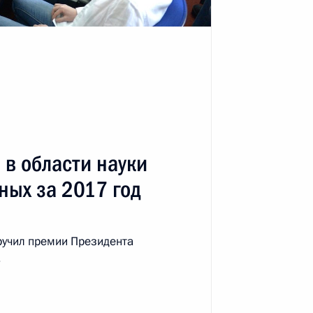
ть следующие материалы
рубежных стран
2
ль
в области науки
ных за 2017 год
рсталь» Алексеем Мордашовым
3
ручил премии Президента
ласть, Ново-Огарёво
.
к