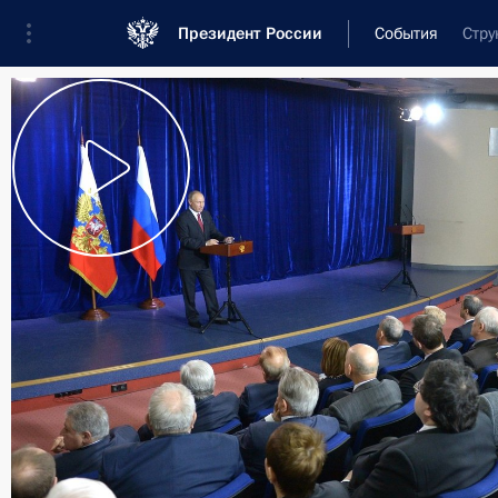
Президент России
События
Стру
Президент
Администрация
Государст
Новости
Стенограммы
Поездки
Те
Рубрикация материалов
Все материалы
Послания Федеральному Собранию
Заявления по важнейшим вопросам
Совещания, заседания, рабочие встречи
Речи и обращения