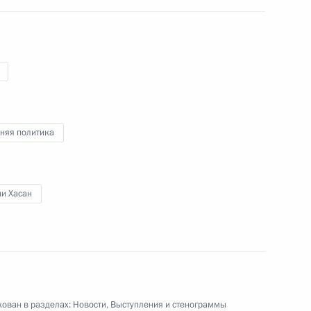
та по реализации
:
8
 интересах детей
няя политика
ни Хасан
одных ресурсов и экологии
4
асть, Ново-Огарёво
ован в разделах:
Новости
,
Выступления и стенограммы