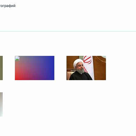
тографий
ть следующие материалы
»
9
20м
ром» Алексеем Миллером
3
мья года»
6
42м