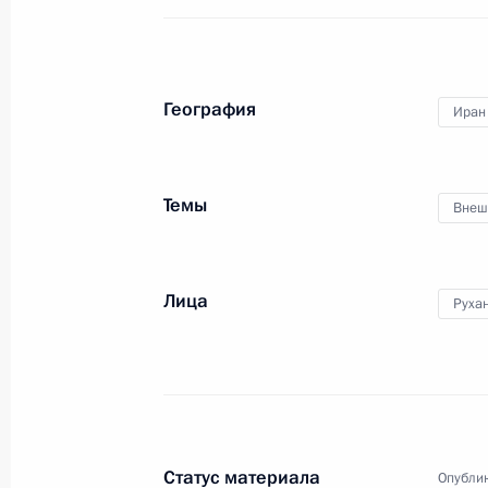
28 ноября 2017 года, 17:30
Москва, Кремль
География
Иран
Заседание Координационного сове
Национальной стратегии действий в
28 ноября 2017 года, 16:00
Москва, Кремль
Темы
Внеш
27 ноября 2017 года, понедельник
Лица
Руха
Рабочая встреча с Министром прир
Сергеем Донским
27 ноября 2017 года, 13:50
Московская обл
Статус материала
Опублик