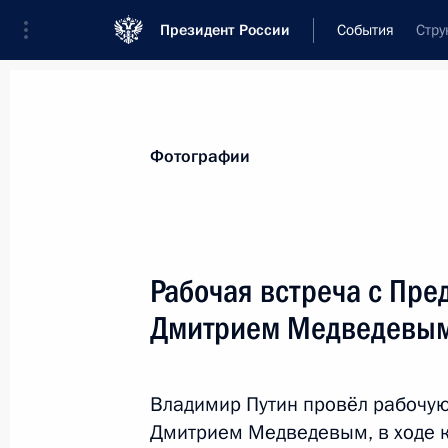
Президент России
События
Стру
Президент
Администрация
Государст
Новости
Стенограммы
Поездки
Те
Фотографии
Рубрикация материалов
Все материалы
Рабочая встреча с Пре
Послания Федеральному Собранию
Дмитрием Медведевы
Заявления по важнейшим вопросам
Совещания, заседания, рабочие встречи
Владимир Путин провёл рабочую
Речи и обращения
Дмитрием Медведевым, в ходе 