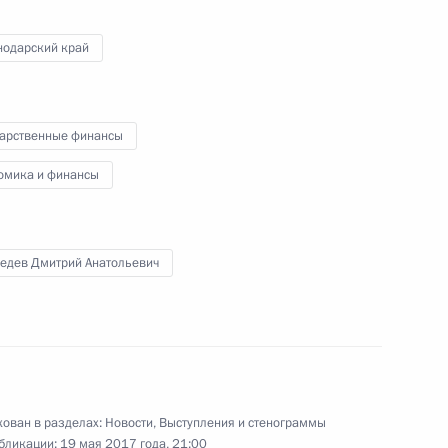
Президентом Франции
8
39м
нодарский край
дарственные финансы
омика и финансы
ите прав предпринимателей
2
едев Дмитрий Анатольевич
ован в разделах:
Новости
,
Выступления и стенограммы
дел Китая Ван И
4
бликации:
19 мая 2017 года, 21:00