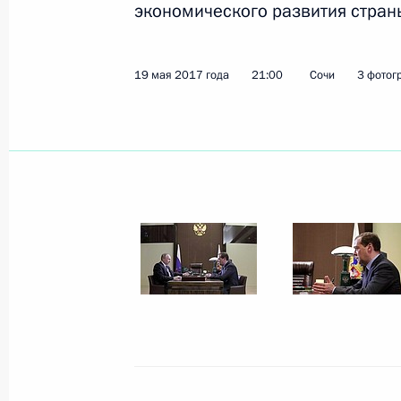
экономического развития страны
Показа
19 мая 2017 года
21:00
Сочи
3 фотог
Опубликована статья Владимира Пу
вместе»
30 мая 2017 года, 17:30
Встреча с преемником наследного
Саудовской Аравии Мухаммадом б
30 мая 2017 года, 15:25
Москва, Кремль