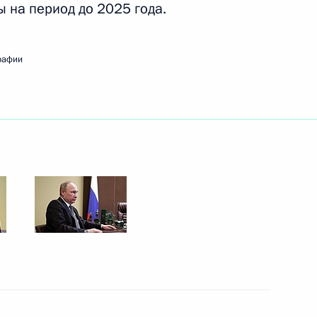
 на период до 2025 года.
ть следующие материалы
рафии
тина «Россия и Индия: 70 лет
 принца, Министром обороны
4
ен Сальманом Аль Саудом