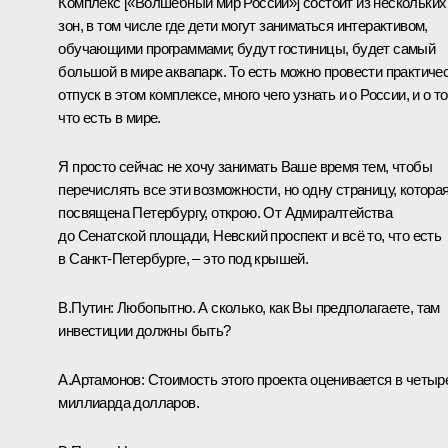
Комплекс [«Волшебный мир России»] состоит из нескольких
зон, в том числе где дети могут заниматься интерактивом,
обучающими программами; будут гостиницы, будет самый
большой в мире аквапарк. То есть можно провести практиче
отпуск в этом комплексе, много чего узнать и о России, и о то
что есть в мире.
Я просто сейчас не хочу занимать Ваше время тем, чтобы
перечислять все эти возможности, но одну страницу, котора
посвящена Петербургу, открою. От Адмиралтейства
до Сенатской площади, Невский проспект и всё то, что есть
в Санкт-Петербурге, – это под крышей.
В.Путин:
Любопытно. А сколько, как Вы предполагаете, там
инвестиции должны быть?
А.Артамонов:
Стоимость этого проекта оценивается в четыр
миллиарда долларов.