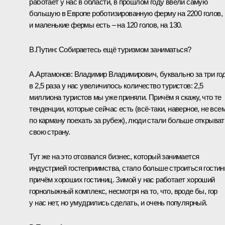
работает у нас в области, в прошлом году ввели самую
большую в Европе роботизированную ферму на 2200 голов,
и маленькие фермы есть – на 120 голов, на 130.
В.Путин:
Собираетесь ещё туризмом заниматься?
А.Артамонов:
Владимир Владимирович, буквально за три го
в 2,5 раза у нас увеличилось количество туристов: 2,5
миллиона туристов мы уже приняли. Причём я скажу, что те
тенденции, которые сейчас есть (всё‑таки, наверное, не все
по карману поехать за рубеж), люди стали больше открыват
свою страну.
Тут же на это отозвался бизнес, который занимается
индустрией гостеприимства, стало больше строиться гостин
причём хороших гостиниц. Зимой у нас работает хороший
горнолыжный комплекс, несмотря на то, что, вроде бы, гор
у нас нет, но умудрились сделать, и очень популярный.