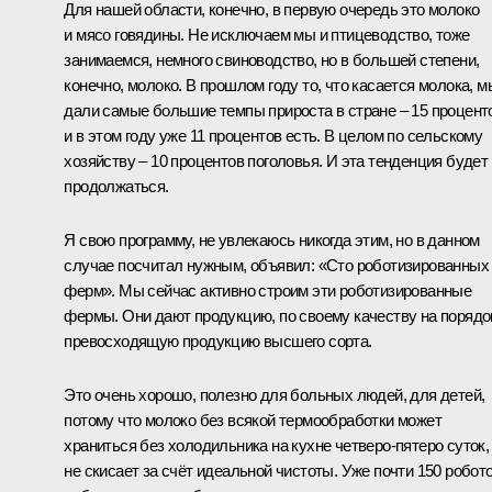
Для нашей области, конечно, в первую очередь это молоко
и мясо говядины. Не исключаем мы и птицеводство, тоже
занимаемся, немного свиноводство, но в большей степени,
конечно, молоко. В прошлом году то, что касается молока, м
дали самые большие темпы прироста в стране – 15 процент
и в этом году уже 11 процентов есть. В целом по сельскому
хозяйству – 10 процентов поголовья. И эта тенденция будет
продолжаться.
Я свою программу, не увлекаюсь никогда этим, но в данном
случае посчитал нужным, объявил: «Сто роботизированных
ферм». Мы сейчас активно строим эти роботизированные
фермы. Они дают продукцию, по своему качеству на порядо
превосходящую продукцию высшего сорта.
Это очень хорошо, полезно для больных людей, для детей,
потому что молоко без всякой термообработки может
храниться без холодильника на кухне четверо-пятеро суток,
не скисает за счёт идеальной чистоты. Уже почти 150 робот