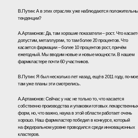
В.Путин:
А в этих отраслях уже наблюдаются положительн
тенденции?
А.Артамонов:
Да, там хорошие показатели – рост. Что касает
допустим, металлургии, то там более 20 процентов. Что
касается фармации – более 10 процентов рост, причём
ежегодный. Мы вводим новые и новые мощности. В нашем
фармкластере почти 60 участников.
В.Путин:
Я был несколько лет назад, ещё в 2011 году, по‑мое
там уже планы эти смотрелись.
А.Артамонов:
Сейчас у нас не только то, что касается
собственно производства и упаковки готовых лекарственны
форм, но, что важно, наука в этой области работает очень
хорошо. Наш фармкластер победил в конкурсе, который
на федеральном уровне проводился среди инновационных
кластеров.