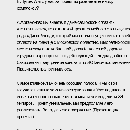
В.Путин:
А что у вас за проект по развлекательному
комплексу?
А.Артамонов:
Вы знаете, я даже сам боюсь сглазить,
что называется, но есть такой проект семейного отдыха, сво
рода «Диснейленд», который мы хотим осуществить в своей
области на границе с Московской областью. Выбрали хоро
место между автомобильной дорогой, железной дорогой
и рядом с аэропортом – он действующий, сегодня двойного
базирования: внутренние войска и по «ЮТэйр» постановлен
Правительства принималось.
Самое главное, там очень хорошая полоса, и мы свои
государственные земли зарезервировали. Уже подписали
инвестиционное соглашение с компанией и выделили 220
гектаров. Проект уникальный, мы предполагаем его
реализовать. Вот здесь его содержание.
(
Презен
т
ация
проекта
.)