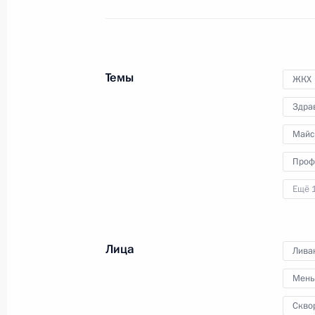
19 мая 2016 года, 14:30
Сочи
Встреча с Султаном Государства Б
Темы
ЖКХ
Болкиахом
Здра
19 мая 2016 года, 13:45
Сочи
Майс
Проф
Встреча с Президентом Республик
Ещё 
19 мая 2016 года, 12:50
Сочи
Лица
Лива
18 мая 2016 года, среда
Мень
Заявления для прессы по итогам р
Скво