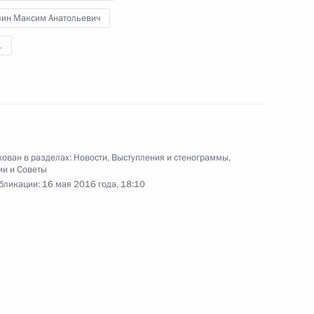
лин Максим Анатольевич
1
оры
7
ован в разделах:
Новости
,
Выступления и стенограммы
,
ии и Советы
а инфраструктурных
5
бликации:
16 мая 2016 года, 18:10
7
23м