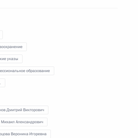
руней-Даруссалам Хассаналом
6
воохранение
кие указы
ессиональное образование
и Союз Мьянма Тхин Чжо
5
1
нов Дмитрий Викторович
 Михаил Александрович
оссийско-индонезийских
1
5м
рцова Вероника Игоревна