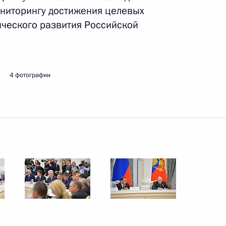
ниторингу достижения целевых
ческого развития Российской
ть следующие материалы
лайзии Наджибом Разаком
7
4 фотографии
боджи Хун Сеном
4
левства Таиланд Праютом
7