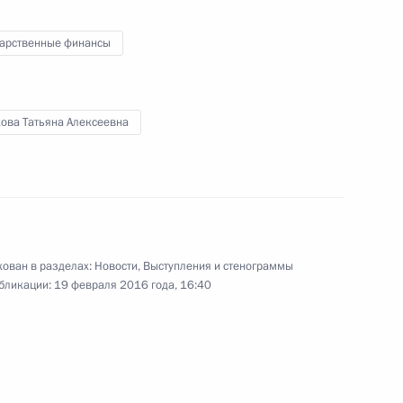
авом Битаровым
дарственные финансы
ль
кова Татьяна Алексеевна
я компании «Газпром»
1
ль
ован в разделах:
Новости
,
Выступления и стенограммы
бликации:
19 февраля 2016 года, 16:40
службы безопасности
3
11м