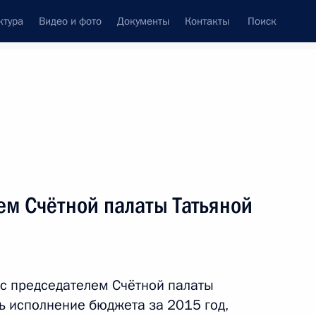
ктура
Видео и фото
Документы
Контакты
Поиск
венный Совет
Совет Безопасности
Комиссии и советы
леграммы
Сведения о Президенте
февраль, 2016
Встречи с представителями сообществ
ем Счётной палаты Татьяной
Пресс-конференции
Интервью
Статьи
 с председателем Счётной палаты
ь исполнение бюджета за 2015 год,