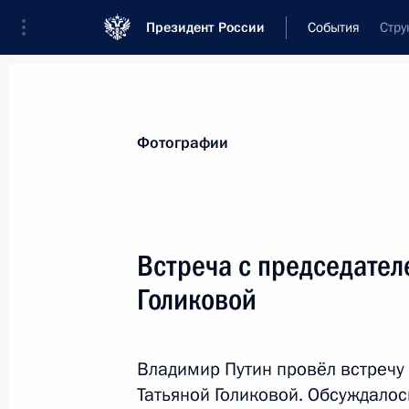
Президент России
События
Стру
Президент
Администрация
Государст
Новости
Стенограммы
Поездки
Те
Фотографии
Рубрикация материалов
Все материалы
Встреча с председател
Послания Федеральному Собранию
Голиковой
Заявления по важнейшим вопросам
Совещания, заседания, рабочие встречи
Владимир Путин провёл встречу
Речи и обращения
Татьяной Голиковой. Обсуждалос