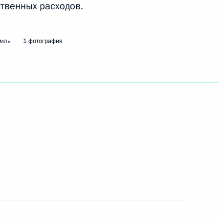
ственных расходов.
ть следующие материалы
емль
1 фотография
лексеем Алёшиным
3
аты
:
7
к
правительства Республики
3