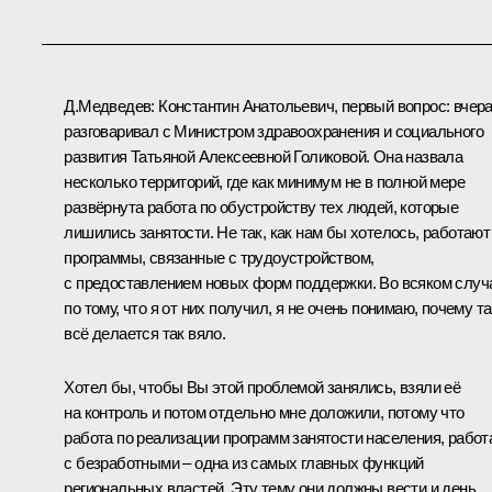
Д.Медведев: Константин Анатольевич, первый вопрос: вчера
разговаривал с Министром здравоохранения и социального
развития Татьяной Алексеевной Голиковой. Она назвала
несколько территорий, где как минимум не в полной мере
развёрнута работа по обустройству тех людей, которые
лишились занятости. Не так, как нам бы хотелось, работают
программы, связанные с трудоустройством,
с предоставлением новых форм поддержки. Во всяком случ
по тому, что я от них получил, я не очень понимаю, почему т
всё делается так вяло.
Хотел бы, чтобы Вы этой проблемой занялись, взяли её
на контроль и потом отдельно мне доложили, потому что
работа по реализации программ занятости населения, работ
с безработными – одна из самых главных функций
региональных властей. Эту тему они должны вести и день,