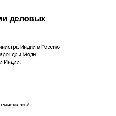
ми деловых
инистра Индии в Россию
Нарендры Моди
и Индии.
аемые коллеги!