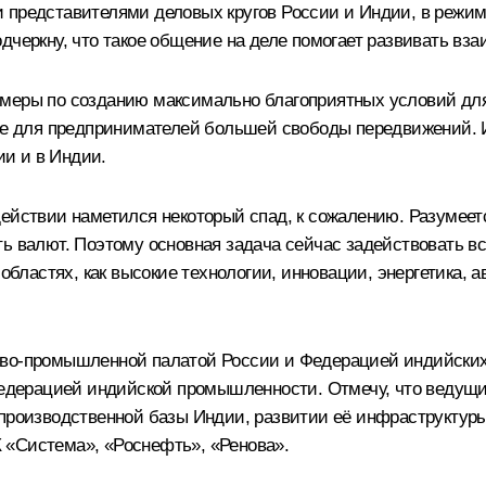
 представителями деловых кругов России и Индии, в режим
дчеркну, что такое общение на деле помогает развивать вз
меры по созданию максимально благоприятных условий для
ние для предпринимателей большей свободы передвижений. 
и и в Индии.
действии наметился некоторый спад, к сожалению. Разумеет
ть валют. Поэтому основная задача сейчас задействовать 
 областях, как высокие технологии, инновации, энергетика,
ово-промышленной палатой России и Федерацией индийски
дерацией индийской промышленности. Отмечу, что ведущие
 производственной базы Индии, развитии её инфраструктуры
 «Система», «Роснефть», «Ренова».