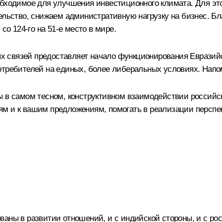
еобходимое для улучшения инвестиционного климата. Для э
ельство, снижаем административную нагрузку на бизнес. Бл
со 124‑го на 51‑е место в мире.
 связей предоставляет начало функционирования Евразийс
отребителей на единых, более либеральных условиях. Напом
ы в самом тесном, конструктивном взаимодействии российск
м и к вашим предложениям, помогать в реализации перспе
аны в развитии отношений, и с индийской стороны, и с рос