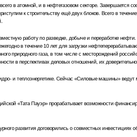
е всего в атомной, и в нефтегазовом секторе. Завершается 
риступим к строительству ещё двух блоков. Всего в течени
й.
местную работу по разведке, добыче и переработке нефти.
ежегодно в течение 10 лет для загрузки нефтеперерабатыва
ого природного газа, в том числе с месторождений российс
нности в перспективах деловых отношений, их доверительно
идро- и теплоэнергетике. Сейчас «Силовые машины» ведут 
йской «Тата Пауэр» прорабатывает возможности финансиро
рного развития договорились о совместных инвестициях о