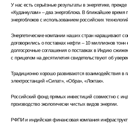
У нас есть серьёзные результаты в энергетике, прежд
«Куданкулам» – два энергоблока. В ближайшее время п
энергоблоков с использованием российских технологи
Энергетические компании наших стран наращивают сов
договорились о поставках нефти – 10 миллионов тонн 
долгосрочные соглашения о поставках в Индию сжиженн
с прицелом на десятилетия свидетельствуют об увере
Традиционно хорошо развиваются взаимодействия в г
электростанций «Сипат», «Обра», «Локтак».
Российский фонд прямых инвестиций совместно с инди
производство экологически чистых видов энергии.
РФПИ и индийская финансовая компания инфраструкту