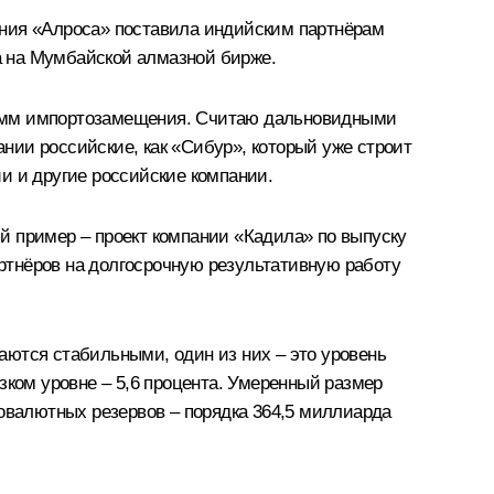
ания «Алроса» поставила индийским партнёрам
а на Мумбайской алмазной бирже.
рамм импортозамещения. Считаю дальновидными
нии российские, как «Сибур», который уже строит
и и другие российские компании.
й пример – проект компании «Кадила» по выпуску
ртнёров на долгосрочную результативную работу
аются стабильными, один из них – это уровень
зком уровне – 5,6 процента. Умеренный размер
товалютных резервов – порядка 364,5 миллиарда