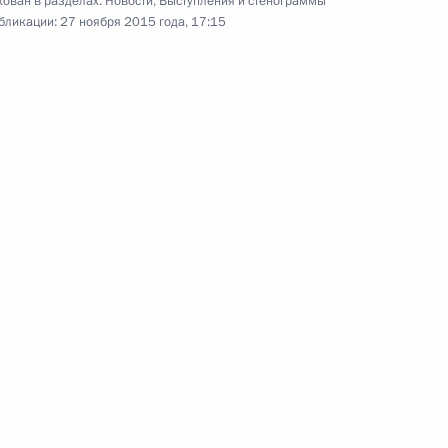
ован в разделах:
Новости
,
Выступления и стенограммы
бликации:
27 ноября 2015 года, 17:15
25 ноября 2015 года
Аудио, 3 мин.
Российско-иранские
переговоры