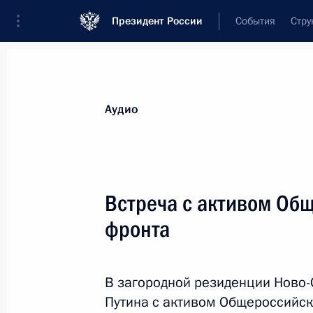
Президент России
События
Стру
Видеозаписи
Фотографии
Аудиозапи
Все материалы
Выступления
Совещан
Аудио
Показа
Встреча с активом Об
фронта
Встреча с активом
Общероссийского народног
В загородной резиденции Ново-
фронта
Путина с активом Общероссийск