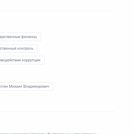
25 ноября 2015 года
Аудио, 17 мин.
дарственные финансы
ственный контроль
иводействие коррупции
стин Михаил Владимирович
Ответы на вопросы журналистов
в связи с крушением российского
военного самолёта в Сирии