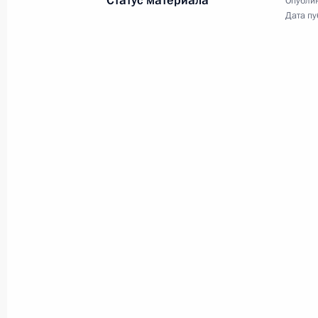
Статус материала
Опублик
Дата пу
25 ноября 2015 года
Аудио, 51 мин.
Встреча с Королём
Иордании Абдаллой II