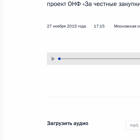
проект ОНФ «За честные закупки
27 ноября 2015 года
Аудио, 2 ч.
27 ноября 2015 года
17:15
Московская о
Вручение верительных
грамот Президенту России
Загрузить аудио
mp3,