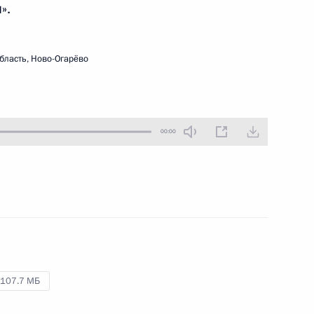
».
26 ноября 2015 года
Аудио, 36 мин.
бласть, Ново-Огарёво
00:00
Открытие Президентского
центра Бориса Ельцина
107.7 МБ