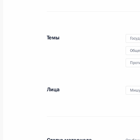
26 ноября 2015 года
Аудио, 9 мин.
Темы
Госу
Обще
Прот
Лица
Мишу
Заседание президиума
Государственного совета