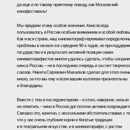
да еще и по такому приятному поводу, как Московский
кинофестиваль!
Мы придаем этому особое значение. Кино всегда
пользовалось в России особым вниманием и особой любовь
Как и вся страна, наш кинематограф переживал определенн
проблемы в начале и в середине 90-х годов, но при поддерж
государства и в результате активной позиции самих
кинематографистов многое удалось сделать, чтобы сохрани
кино в России, – не в последнюю очередь и за счет творческ
союзов. Никита Сергеевич Михалков сделал для этого очен
много, за что мы ему и всем вашим коллегам признательны
и благодарны.
Вместе с тем в последнее время – и этого, наверное, нельзя
не отметить – кино в России достаточно активно возрождает
Связано это, конечно, с несколькими обстоятельствами: с те
что у нас очень глубокие корни и богатые традиции
и в театральном искусстве, и в кинематографе; с ростом