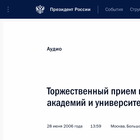
Президент России
События
Стру
Видеозаписи
Фотографии
Аудиозапи
Все материалы
Выступления
Совещан
Аудио
Показа
Торжественный прием 
академий и университ
Стенограмма интернет-
конференции Президента
28 июня 2006 года
13:59
Москва, Больш
России