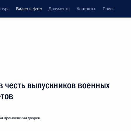
ктура
Видео и фото
Документы
Контакты
Поиск
си
ия, встречи
Встречи со СМИ
июль, 2006
ть следующие материалы
в честь выпускников военных
етов
Вступительное слово на встрече
с руководителями международных
профсоюзных организаций
ой Кремлевский дворец
и профсоюзных центров стран
«Группы восьми»