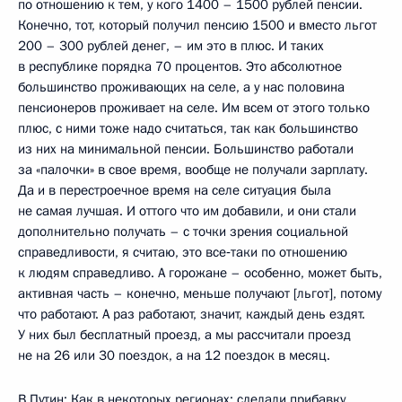
по отношению к тем, у кого 1400 – 1500 рублей пенсии.
Конечно, тот, который получил пенсию 1500 и вместо льгот
200 – 300 рублей денег, – им это в плюс. И таких
в республике порядка 70 процентов. Это абсолютное
большинство проживающих на селе, а у нас половина
пенсионеров проживает на селе. Им всем от этого только
плюс, с ними тоже надо считаться, так как большинство
из них на минимальной пенсии. Большинство работали
за «палочки» в свое время, вообще не получали зарплату.
Да и в перестроечное время на селе ситуация была
не самая лучшая. И оттого что им добавили, и они стали
дополнительно получать – с точки зрения социальной
справедливости, я считаю, это все‑таки по отношению
к людям справедливо. А горожане – особенно, может быть,
активная часть – конечно, меньше получают [льгот], потому
что работают. А раз работают, значит, каждый день ездят.
У них был бесплатный проезд, а мы рассчитали проезд
не на 26 или 30 поездок, а на 12 поездок в месяц.
В.Путин: Как в некоторых регионах: сделали прибавку