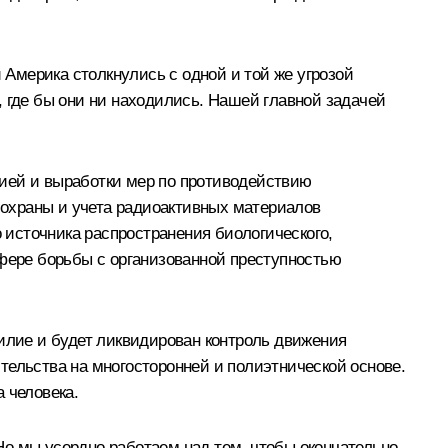
Америка столкнулись с одной и той же угрозой
, где бы они ни находились. Нашей главной задачей
цией и выработки мер по противодействию
охраны и учета радиоактивных материалов
источника распространения биологического,
сфере борьбы с организованной преступностью
силие и будет ликвидирован контроль движения
льства на многосторонней и полиэтнической основе.
 человека.
Но мы усердно работаем над тем, чтобы окончательно