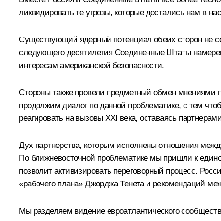
ликвидировать те угрозы, которые достались нам в нас
Существующий ядерный потенциал обеих сторон не со
следующего десятилетия Соединенные Штаты намерены 
интересам американской безопасности.
Стороны также провели предметный обмен мнениями по
продолжим диалог по данной проблематике, с тем что
реагировать на вызовы XXI века, оставаясь партнерами
Дух партнерства, которым исполнены отношения меж
По ближневосточной проблематике мы пришли к едином
позволит активизировать переговорный процесс. Росс
«рабочего плана» Джорджа Тенета и рекомендаций ме
Мы разделяем видение евроатлантического сообщества 