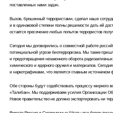
поставленных нами задач.
Вызов, брошенный террористами, сделал наше сотрудн
и в одинаковой степени полны решимости дать ей дост
остается пресечение любых попыток террористов полу
Сегодня мы договорились о совместной работе россий
потенциальной угрозе биотерроризма. Мы также приш
и предотвращения незаконного оборота радиоактивных
химического и ядерного оружия и материалов. Сегодн
и наркотрафиками, что является главным источником 
Обе стороны будут содействовать процессу мирного во
«Талибан». Мы поддерживаем усилия Организации Объ
Новое правительство не должно экспортировать ни тер
Вместе Россия и Соединенные Штаты все более тесно 