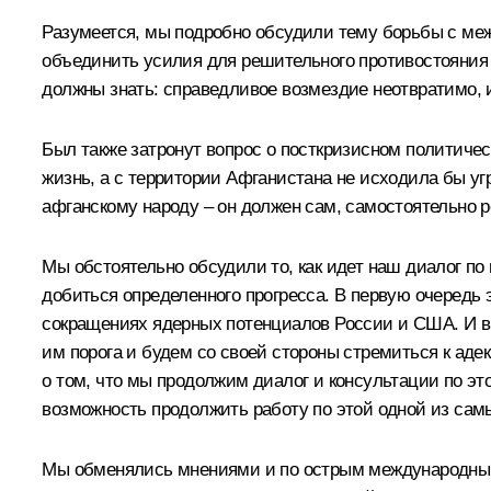
Разумеется, мы подробно обсудили тему борьбы с меж
объединить усилия для решительного противостояния э
должны знать: справедливое возмездие неотвратимо, и
Был также затронут вопрос о посткризисном политиче
жизнь, а с территории Афганистана не исходила бы у
афганскому народу – он должен сам, самостоятельно
Мы обстоятельно обсудили то, как идет наш диалог п
добиться определенного прогресса. В первую очередь
сокращениях ядерных потенциалов России и США. И в 
им порога и будем со своей стороны стремиться к аде
о том, что мы продолжим диалог и консультации по эт
возможность продолжить работу по этой одной из сам
Мы обменялись мнениями и по острым международным 