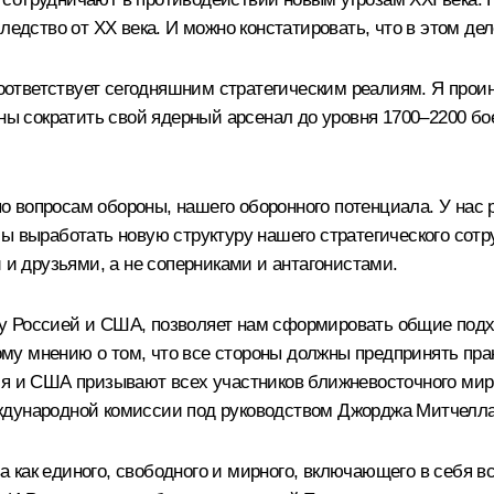
ледство от XX века. И можно констатировать, что в этом де
ответствует сегодняшним стратегическим реалиям. Я проин
сократить свой ядерный арсенал до уровня 1700–2200 боег
 вопросам обороны, нашего оборонного потенциала. У нас р
бы выработать новую структуру нашего стратегического сот
 и друзьями, а не соперниками и антагонистами.
ду Россией и США, позволяет нам сформировать общие под
у мнению о том, что все стороны должны предпринять прак
ия и США призывают всех участников ближневосточного мир
ждународной комиссии под руководством Джорджа Митчелла
как единого, свободного и мирного, включающего в себя вс