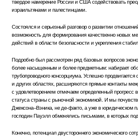
твердое намерение России и США содействовать прео
израильтянами и палестинцами.
Состоялся и серьезный разговор о развитии отношени
возможность для формирования качественно новых ме
действий в области безопасности и укрепления стаби
Подробно был рассмотрен ряд базовых вопросов эконом
более насыщенным и более предметным: набирает обор
трубопроводного консорциума. Успешно продвигается
и других областях, расширяются прямые контакты меж
с удовлетворением отмечаем определенный прогресс в
статуса страны с рыночной экономикой. И мы почувств
Джексона–Вэника, не де-факто, а уже в юридическом п
господин Пауэлл обменялись письмами, в которых по
Конечно, потенциал двустороннего экономического сот