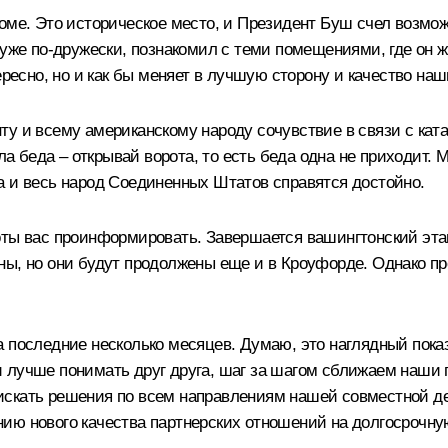
доме. Это историческое место, и Президент Буш счел возмо
 уже по‑дружески, познакомил с теми помещениями, где он ж
ересно, но и как бы меняет в лучшую сторону и качество на
ту и всему американскому народу сочувствие в связи с кат
шла беда – открывай ворота, то есть беда одна не приходит.
а и весь народ Соединенных Штатов справятся достойно.
оты вас проинформировать. Завершается вашингтонский этап
ны, но они будут продолжены еще и в Кроуфорде. Однако п
а последние несколько месяцев. Думаю, это наглядный пока
и лучше понимать друг друга, шаг за шагом сближаем наши
искать решения по всем направлениям нашей совместной де
ию нового качества партнерских отношений на долгосрочную