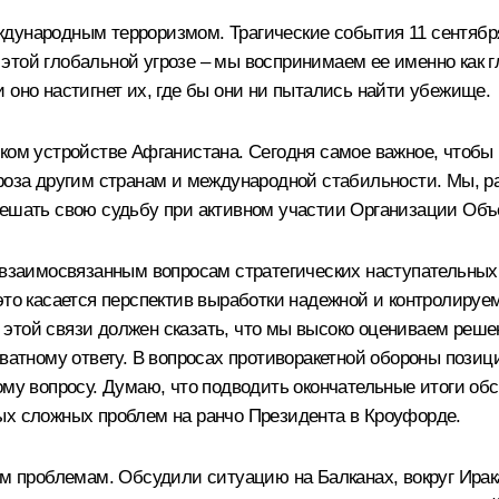
дународным терроризмом. Трагические события 11 сентября
той глобальной угрозе – мы воспринимаем ее именно как гло
 оно настигнет их, где бы они ни пытались найти убежище.
ском устройстве Афганистана. Сегодня самое важное, чтобы
гроза другим странам и международной стабильности. Мы, р
 решать свою судьбу при активном участии Организации Об
о взаимосвязанным вопросам стратегических наступательных
 это касается перспектив выработки надежной и контролиру
этой связи должен сказать, что мы высоко оцениваем реше
кватному ответу. В вопросах противоракетной обороны пози
ому вопросу. Думаю, что подводить окончательные итоги обс
ых сложных проблем на ранчо Президента в Кроуфорде.
проблемам. Обсудили ситуацию на Балканах, вокруг Ирак