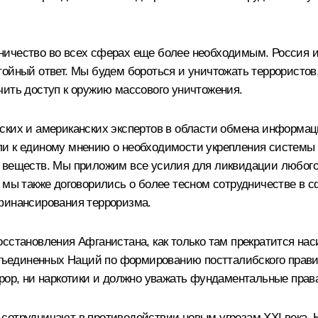
ичество во всех сферах еще более необходимым. Россия и 
ойный ответ. Мы будем бороться и уничтожать террористов
чить доступ к оружию массового уничтожения.
ских и американских экспертов в области обмена информа
ли к единому мнению о необходимости укрепления системы 
 веществ. Мы приложим все усилия для ликвидации любого 
я мы также договорились о более тесном сотрудничестве в 
финансирования терроризма.
сстановления Афганистана, как только там прекратится на
единенных Наций по формированию постталибского правите
рор, ни наркотики и должно уважать фундаментальные права
сотрудничают в противодействии новым угрозам XXI века. 