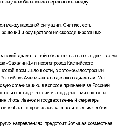
ейшему возобновлению переговоров между
йся международной ситуации. Считаю, есть
ия решений и осуществления скоординированных
канский диалог в этой области стал в последнее время
ак «Сахалин-1» и нефтепровод Каспийского
мической промышленности, в автомобилестроении
«Российско-Американского делового диалога». Мы
овую организацию, в вопросе признания за Россией
опросы о выводе России из‑под действия поправки
дин Игорь Иванов и государственный секретарь
м в области прав человека и религиозных свобод.
 других направлениях, предстоит большая совместная