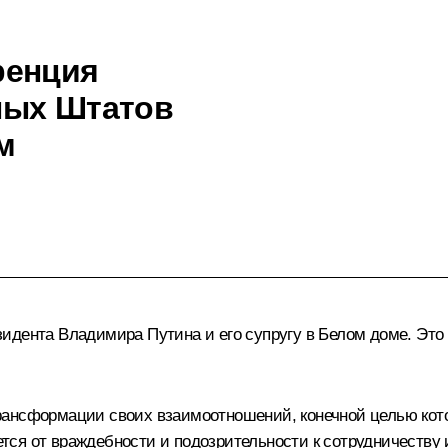
ренция
ных Штатов
м
идента Владимира Путина и его супругу в Белом доме. Это
ансформации своих взаимоотношений, конечной целью котор
ся от враждебности и подозрительности к сотрудничеству и