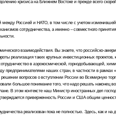
долению кризиса на Ближнем Востоке и прежде всего скор
й между Россией и НАТО, в том числе с учетом изменивше
ханизмов сотрудничества, а именно – совместного принят
льности.
ического взаимодействия. Вы знаете, что российско-амери
оты реализация таких крупных инвестиционных проектов, к
 сотрудничество в аэрокосмической, горнодобывающей, хи
ду предпринимателями наших стран, в частности в рамках 
 решении вопросов о вступлении России во Всемирную торг
овали большое понимание того, что надо решать наконец в
лане. В этом контексте наш Министр иностранных дел госпо
дтверждается приверженность России и США общим ценностя
рудничества реализован пока не полностью. Здесь, как и на