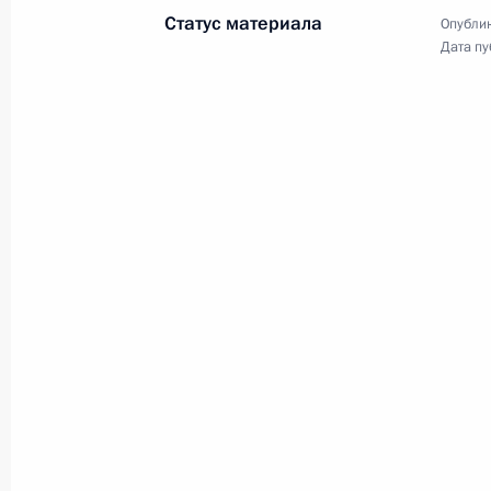
Статус материала
Опублик
Дата пу
11 октября 2001 года
Аудио, 15 мин.
Вступительное слово
на встрече с учителями
сельских школ
5 октября 2001 года
Аудио, 6 мин.
Заявление и ответы на вопросы
журналистов по итогам встречи
на высшем уровне Россия –