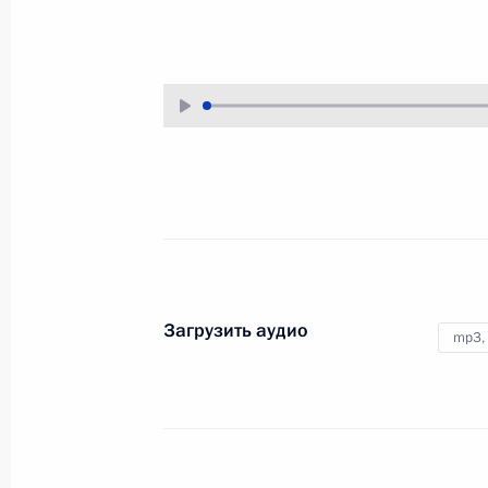
1 ноября 2001 года
Аудио, 7 мин.
Заявление для прессы и ответы
на вопросы журналистов
на совместной пресс-конференции
с Президентом США Джорджем
Бушем
21 октября 2001 года
Аудио, 22 мин.
Загрузить аудио
mp3,
Выступление на открытии
Конгресса
соотечественников