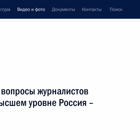
ктура
Видео и фото
Документы
Контакты
Поиск
си
ия, встречи
Встречи со СМИ
ноябрь, 2001
ть следующие материалы
 вопросы журналистов
высшем уровне Россия –
Выступление на сессии
Всемирного экономического
форума «Встречи
в России-2001»