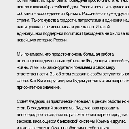
Олимпиады, которая была проведена просто блистательно,
вошла в каждый российский дом. Россия после историческо
события – воссоединения Крыма с Россией – это уже другая
страна. Такого чувства гордости, патриотизма и единения на
наши граждане не испытывали уже давно. И такой
единодушной поддержки политики Президента не было за в
новейшую историю России.
Мы понимаем, что предстоит очень большая работа
по интеграции двух новых субъектов Федерации в российск
жизнь. И мы как законодатели понимаем и свою меру
ответственности, Вы об этом сказали в своём вступительно
слове. Как Вы и поручили, мы будем уделять этим вопроса
приоритетное значение.
Совет Федерации практически перешёл в режим работы нон
стоп. В следующий вторник мы будем снова проводить
внеочередное заседание по рассмотрению первоочередных
законов, касающихся банковской системы Крыма и других,
и готовы, если это будет необходимо, собираться