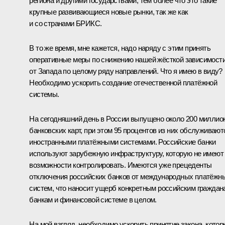
региона и другими государствами, тем более что это такие
крупные развивающиеся новые рынки, так же как
и со странами БРИКС.
В то же время, мне кажется, надо наряду с этим принять
оперативные меры по снижению нашей жёсткой зависимост
от Запада по целому ряду направлений. Что я имею в виду?
Необходимо ускорить создание отечественной платёжной
системы.
На сегодняшний день в России выпущено около 200 миллио
банковских карт, при этом 95 процентов из них обслуживают
иностранными платёжными системами. Российские банки
используют зарубежную инфраструктуру, которую не имеют
возможности контролировать. Имеются уже прецеденты
отключения российских банков от международных платёжн
систем, что наносит ущерб конкретным российским граждан
банкам и финансовой системе в целом.
На мой взгляд, необходимо ускорить принятие закона, кото