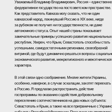
Уважаемый Владимир Владимирович, Россия – единственно
федеративное государство на постсоветском пространстве.
Как представитель Кавказа могу сказать, что ни один
кавказский народ, покинувший Россию в XIX веке, нигде
за рубежом не получил ни государственности, ни даже
автономного статуса. Опыт нашей страны показывает
замечательные примеры успешного развития национальных
республик. Уверен, что Крым, Севастополь способны стать
успешными, самодостаточными регионами, своеобразной
витриной, где будут динамично решаться вопросы социальн
экономического развития, межрелигиозного и межэтническог
характера.
В этой связи одно соображение. Многие жители Украины,
особенно, наверное, в случае эскалации, захотят переехать
в Россию. Я предлагаю распространить действие
госпрограммы по оказанию содействия добровольному
переселению соотечественников на два новых субъекта:
Севастополь и Крым, а также на все приграничные с Украин
субъекты Российской Федерации. Пока они в эту программу