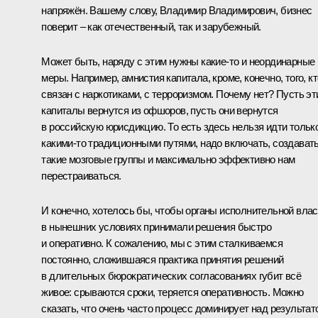
напряжён. Вашему слову, Владимир Владимирович, бизнес
поверит – как отечественный, так и зарубежный.
Может быть, наряду с этим нужны какие‑то и неординарные
меры. Например, амнистия капитала, кроме, конечно, того, кт
связан с наркотиками, с терроризмом. Почему нет? Пусть эт
капиталы вернутся из офшоров, пусть они вернутся
в российскую юрисдикцию. То есть здесь нельзя идти тольк
какими‑то традиционными путями, надо включать, создават
такие мозговые группы и максимально эффективно нам
перестраиваться.
И конечно, хотелось бы, чтобы органы исполнительной влас
в нынешних условиях принимали решения быстро
и оперативно. К сожалению, мы с этим сталкиваемся
постоянно, сложившаяся практика принятия решений
в длительных бюрократических согласованиях губит всё
живое: срываются сроки, теряется оперативность. Можно
сказать, что очень часто процесс доминирует над результат