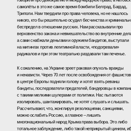
самолёты в это же самое время бомбили Белград, Багдад,
Триполи. Нам твердили про права человека, но не нашлось
никого, кто бы решительно осудил бесчинства и криминаль
беспредел в отношении русских. Нам рассказывали про
верховенство закона и невмешательство во внутренние дел
а сами снабжали деньгами и оружием бандитов, выступали
на митингах против легитимной власти, «подогревали»
радикалов и при этом театрально раздавали там печенье.
К сожалению, на Украине зреет раковая опухоль вражды
и ненависти. Через 70 лет после освобождения от фашистов
в центре Европы подняли голову и хотят взять реванш
бандиты, последователи предателей, бандеровцы в компан
с такими мелкими шулерами от политики. Нас пытаются
изолировать, шантажировать, не хотят слушать и слышать.
Рассчитывают, что, жонглируя резолюциями, санкциями,
можно ослабить Россию, а главное – лишить
многонациональный народ Крыма права выбора. Это либо
тотальное заблуждение, либо такой неприкрытый цинизм, и