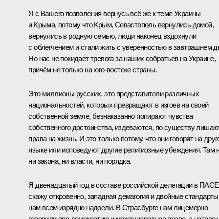
Я с Вашего позволения вернусь всё же к теме Украины
и Крыма, потому что Крым, Севастополь вернулись домой,
вернулись в родную семью, люди наконец вздохнули
с облегчением и стали жить с уверенностью в завтрашнем д
Но нас не покидает тревога за наших собратьев на Украине,
причём не только на юго-востоке страны.
Это миллионы русских, это представители различных
национальностей, которых превращают в изгоев на своей
собственной земле, безнаказанно попирают чувства
собственного достоинства, издеваются, по существу лишаю
права на жизнь. И это только потому, что они говорят на дру
языке или исповедуют другие религиозные убеждения. Там 
ни закона, ни власти, ни порядка.
Я двенадцатый год в составе российской делегации в ПАСЕ,
скажу откровенно, западная демагогия и двойные стандарты
нам всем изрядно надоели. В Страсбурге нам лицемерно
говорили про демократию и международное право, а натовск