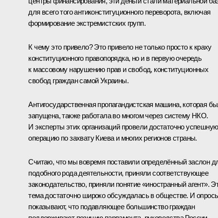
центры финансирования, эти деньги стали материальной ба
для всего того антиконституционного переворота, включая
формирование экстремистских групп.
К чему это привело? Это привело не только просто к краху
конституционного правопорядка, но и в первую очередь
к массовому нарушению прав и свобод, конституционных
свобод граждан самой Украины.
Антигосударственная пропагандистская машина, которая б
запущена, также работала во многом через систему НКО.
И эксперты этих организаций провели достаточно успешну
операцию по захвату Киева и многих регионов страны.
Считаю, что мы вовремя поставили определённый заслон д
подобного рода деятельности, приняли соответствующее
законодательство, приняли понятие «иностранный агент». Э
тема достаточно широко обсуждалась в обществе. И опрос
показывают, что подавляющее большинство граждан
поддерживают позицию парламента, руководства России