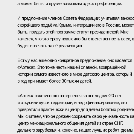
а может быть, и другие возможны здесь преференции.
И предложение членов Совета Федерации: учитывая важно
скорейшего подъёма Крыма, интеграции его в Россию, может
быть, придать этой программе статут президентской. Мне
кажется, что это сразу повысило бы ответственность всех, к
будет отвечать за её реализацию.
Есть у нас ещё одно конкретное предложение, оно касается
«Артека». Это тоже часть нашей славной, возвращённой
истории самого известного в мире детского центра, который
в год принимает более 30 тысяч детей.
«Артек» тоже многого натерпелся за последние 20 лет:
и откусили кусок территории, и недофинансирование, его
превратили практически в центр для детей богатых родител
Мы считаем, что он должен сохранить свою уникальность к
центр межнационального общения детей из стран СНГ,
дальнего зарубежья и, конечно, наших лучших ребят, где мы