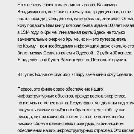
Но я не хочу своих коллег лишить слова, Владимир
Владимирович, всё‑таки встреча у нас традиционная, но не т
часто проходит. Сегодня она, на мой взгляд, знаковая. От нас
хочу подарить Вам книгу, которая была издана 100 лет назад
в 1914 году, о Крыме. Уникальная книга. Здесь не только
замечательные очерки о Крыме, но и – это путеводитель
по Крыму – вся необходимая информация, даже сколько ст
билет между Севастополем и Одессой – 2 рубля 80 копеек.
Я надеюсь, она будет Вам интересна. Позвольте вручить.
В.Путин:
Большое спасибо. Я пару замечаний хочу сделать.
Первое, это финансовое обеспечение наших
инфраструктурных объектов, прежде всего в энергетике,
но и связь не менее важна. Безусловно, мы должны над эти
подумать самым серьёзным образом с тем, чтобы у нас
никогда, ни при каких обстоятельствах не возникало бы
никаких сбоев в финансовых проводках, в финансовом
обеспечении наших инфраструктурных отраслей. Это касае