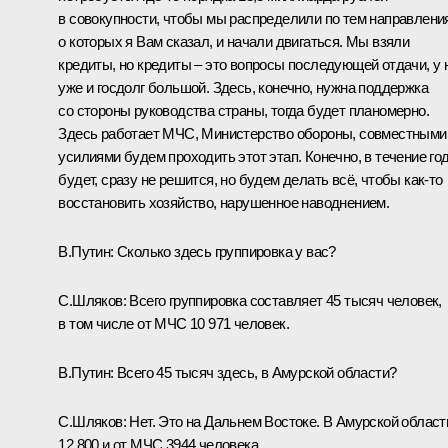
в совокупности, чтобы мы распределили по тем направлени
о которых я Вам сказал, и начали двигаться. Мы взяли
кредиты, но кредиты – это вопросы последующей отдачи, у 
уже и госдолг большой. Здесь, конечно, нужна поддержка
со стороны руководства страны, тогда будет планомерно.
Здесь работает МЧС, Министерство обороны, совместными
усилиями будем проходить этот этап. Конечно, в течение го
будет, сразу не решится, но будем делать всё, чтобы как‑то
восстановить хозяйство, нарушенное наводнением.
В.Путин
: Сколько здесь группировка у вас?
С.Шляков
: Всего группировка составляет 45 тысяч человек,
в том числе от МЧС 10 971 человек.
В.Путин
: Всего 45 тысяч здесь, в Амурской области?
С.Шляков
: Нет. Это на Дальнем Востоке. В Амурской област
12 800 и от МЧС 3944 человека.