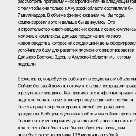
рассмотреть программу «Росагролизинга» на следующий год
с тем чтобы она только в Амурской области составляла 6–
7 миллиардов. В объёме финансирования мы бы тогда
компенсировали это и дальше бы двинулись. Это
и строительство животноводческих ферм, и свинокомплексы
молочные комплексы, дальше продолжение мясного
животноводства, которое на сегодняшний день сформирова
устойчивую базу для развития племенного животноводства
Дальнего Востока. Здесь, в Амурской области, мы к этому
подошли.
Безусловно, потребуется работа и по социальным объектам
Сейчас большой ремонт, потому что везде пострадали кры
в результате паводков. Как правило, это шиферные крыши, 
надо уже менять на металлочерепицу, везде они протекают.
То есть придётся ремонтировать жильё пострадавшим
гражданам. В общем, оценочные работы мы сейчас произве
Только на эти мероприятия, для того чтобы восстановить всё
для того чтобы область не была отброшена назад, нам
потребуется где‑то порядка 13,8 миллиарда рублей