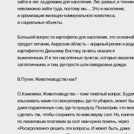
зайти в лес за дровами для населения. Лес размыт, и техник
невозможно зайти туда, поэтому мы… Это и население,
и организации жилищно-коммунального комплекса,
и социальные объекты.
Большой вопрос по картофелю для населения, это основно
продукт питания, Амурская область – аграрный регион и род
картофеля по Дальнему Востоку, он весь оказался
вымоченным. И в тех населённых пунктах, которые оказали
затопленными, и там, где просто шли паводковые дожди.
В.Путин
: Животноводство как?
О.Кожемяко
: Животноводство – тоже тяжёлый вопрос. Буде
изыскивать какие‑то свои резервы, где‑то убирать, может бы
даже подмоченную сою, где‑то кукурузу. Посмотрим, что мо
сделать так, чтобы сохранить по максимуму скот. Но, конечн
по лизинговым платежам за скот нам нужно помочь, через
«Росагролизинг» решить эти вопросы. И может быть, даже