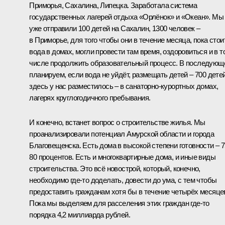
Приморья, Сахалина, Липецка. Заработала система
государственных лагерей отдыха «Орлёнок» и «Океан». Мы
уже отправили 100 детей на Сахалин, 1300 человек –
в Приморье, для того чтобы они в течение месяца, пока стои
вода в домах, могли провести там время, оздоровиться и в т
числе продолжить образовательный процесс. В последующ
планируем, если вода не уйдёт, размещать детей – 700 дете
здесь у нас разместилось – в санаторно-курортных домах,
лагерях круглогодичного пребывания.
И конечно, встанет вопрос о строительстве жилья. Мы
проанализировали потенциал Амурской области и города
Благовещенска. Есть дома в высокой степени готовности – 
80 процентов. Есть и многоквартирные дома, и иные виды
строительства. Это всё новострой, который, конечно,
необходимо где‑то доделать, довести до ума, с тем чтобы
предоставить гражданам хотя бы в течение четырёх месяце
Пока мы выделяем для расселения этих граждан где‑то
порядка 4,2 миллиарда рублей.