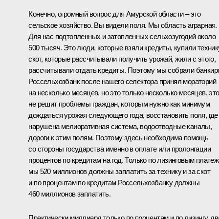
Конечно, огромный вопрос для Амурской области – это
сельское хозяйство. Вы видели поля. Мы область аграрная.
Для нас подтопленных и затопленных сельхозугодий около
500 тысяч. Это люди, которые взяли кредиты, купили техник
скот, которые рассчитывали получить урожай, жили с этого,
рассчитывали отдать кредиты. Поэтому мы собрали банкир
Россельхозбанк после нашего селектора принял мораторий
на несколько месяцев, но это только несколько месяцев, эт
не решит проблемы граждан, которым нужно как минимум
дождаться урожая следующего года, восстановить поля, где
нарушена мелиоративная система, водоотводные каналы,
дороги к этим полям. Поэтому здесь необходима помощь
со стороны государства именно в оплате или пролонгации
процентов по кредитам на год. Только по лизинговым плате
мы 520 миллионов должны заплатить за технику и за скот
и по процентам по кредитам Россельхозбанку должны
460 миллионов заплатить.
Практически миллиард только по процентам и по лизингу, дв