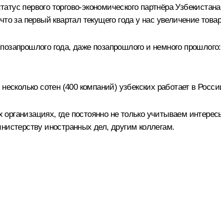
 статус первого торгово-экономического партнёра Узбекистан
что за первый квартал текущего года у нас увеличение това
озапрошлого года, даже позапрошлого и немного прошлого:
несколько сотен (400 компаний) узбекских работает в Росс
рганизациях, где постоянно не только учитываем интересы
инистерству иностранных дел, другим коллегам.