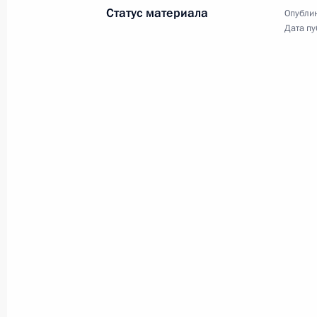
10 сентября 2012 года, 06:00
Владивосток
Статус материала
Опублик
Дата пу
9 сентября 2012 года, воскресенье
Пресс-конференция по итогам фор
9 сентября 2012 года, 10:00
Владивосток
8 сентября 2012 года, суббота
Встреча с Президентом Республик
8 сентября 2012 года, 14:00
Владивосток
Встреча с Премьер-министром Нов