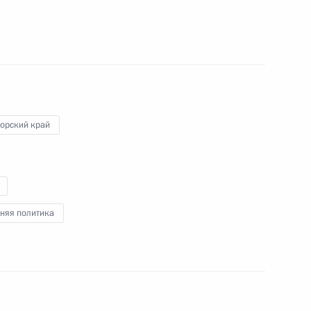
ми Паралимпийских игр
16
7м
ик
орский край
чи Дальневосточному
1
ического ключа от нового
няя политика
восточного федерального
9
льного университета