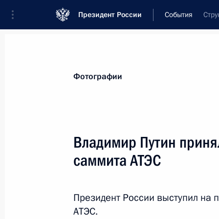
Президент России
События
Стру
Президент
Администрация
Государст
Новости
Стенограммы
Поездки
Те
Фотографии
Рубрикация материалов
Все материалы
Владимир Путин принял
Послания Федеральному Собранию
саммита АТЭС
Заявления по важнейшим вопросам
Совещания, заседания, рабочие встречи
Президент России выступил на 
Речи и обращения
АТЭС.