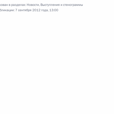
ован в разделах:
Новости
,
Выступления и стенограммы
бликации:
7 сентября 2012 года, 13:00
ума АТЭС
:
2
и Чили Себастьяном Пиньерой
1
ой Зеландии Джоном Ки
2