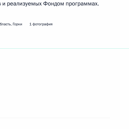
в и реализуемых Фондом программах.
ть следующие материалы
бласть, Горки
1 фотография
нистрами иностранных дел
2
сть, Горки
о образования
6
10м
г