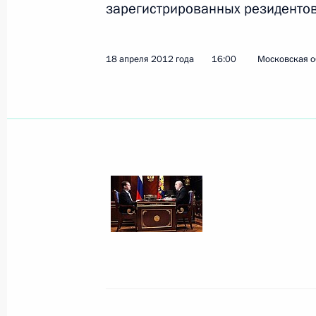
зарегистрированных резиденто
Показа
18 апреля 2012 года
16:00
Московская о
20 апреля 2012 года, пятница
Дмитрий Медведев встретился с ми
и обороны России и Италии
20 апреля 2012 года, 14:00
Московская обла
19 апреля 2012 года, четверг
Совещание по вопросам школьног
19 апреля 2012 года, 16:00
Санкт-Петербур