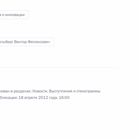
а и инновации
собора
11
5м
ельберг Виктор Феликсович
олково» Виктором
1
сть, Горки
ован в разделах:
Новости
,
Выступления и стенограммы
бликации:
18 апреля 2012 года, 16:00
арламентского центра
4
сть, Горки