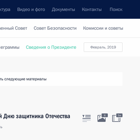
ктура
Видео и фото
Документы
Контакты
Поиск
венный Совет
Совет Безопасности
Комиссии и советы
леграммы
Сведения о Президенте
февраль, 2019
ть следующие материалы
й Дню защитника Отечества
6
5м
ль