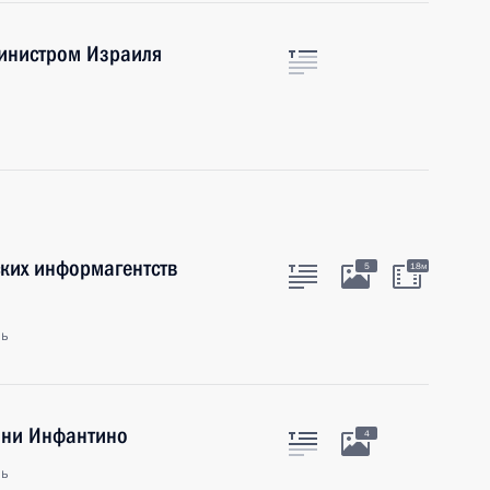
инистром Израиля
ских информагентств
5
18м
ль
нни Инфантино
4
ль