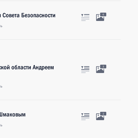
 Совета Безопасности
6
ль
ской области Андреем
3
ль
 Шмаковым
2
ль