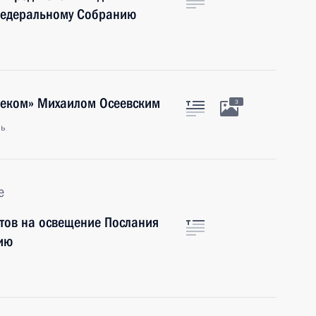
Федеральному Собранию
елеком» Михаилом Осеевским
3
ль
е
тов на освещение Послания
ию