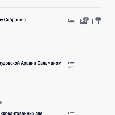
му Собранию
:
17
аудовской Аравии Сальманом
к
аккредитованных для