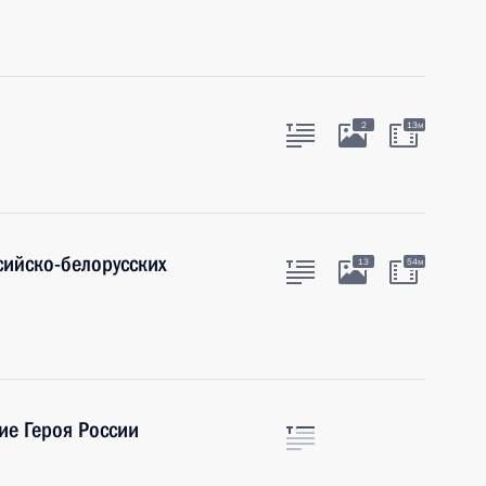
2
13м
сийско-белорусских
13
54м
ие Героя России