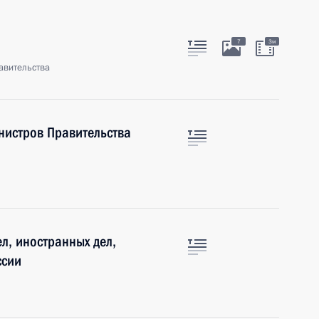
7
3м
авительства
нистров Правительства
л, иностранных дел,
ссии