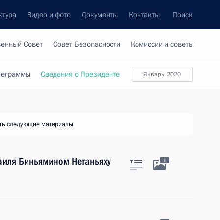
ктура
Видео и фото
Документы
Контакты
Поиск
венный Совет
Совет Безопасности
Комиссии и советы
леграммы
Сведения о Президенте
январь, 2020
ть следующие материалы
аиля Биньямином Нетаньяху
8