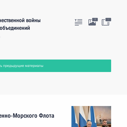
чественной войны
:
7
 объединений
г
ть предыдущие материалы
енно-Морского Флота