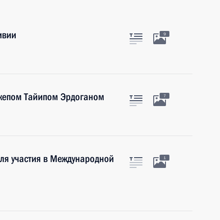
ивии
9
джепом Тайипом Эрдоганом
7
ля участия в Международной
1