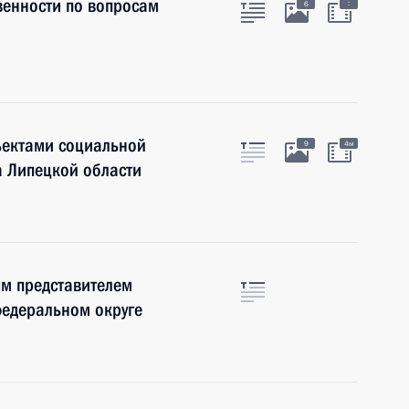
венности по вопросам
:
6
ъектами социальной
9
4м
а Липецкой области
м представителем
федеральном округе