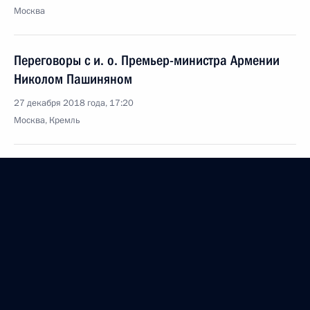
Москва
Переговоры с и. о. Премьер-министра Армении
Николом Пашиняном
27 декабря 2018 года, 17:20
Москва, Кремль
Встреча с избранными главами регионов
27 декабря 2018 года, 15:15
Москва, Кремль
Заседание Государственного совета
27 декабря 2018 года, 13:50
Москва, Кремль