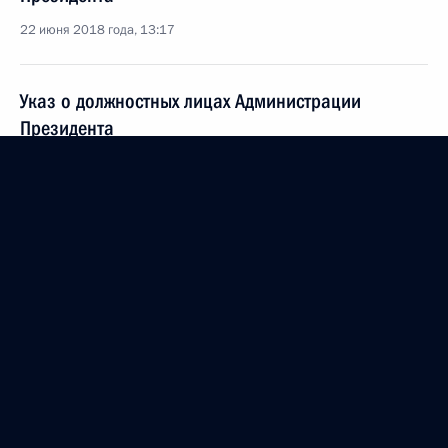
22 июня 2018 года, 13:17
Указ о должностных лицах Администрации
Президента
22 июня 2018 года, 13:16
Валентин Юмашев назначен советником
Президента на общественных началах
22 июня 2018 года, 13:15
Александр Бедрицкий освобождён от должности
советника Президента
22 июня 2018 года, 13:10