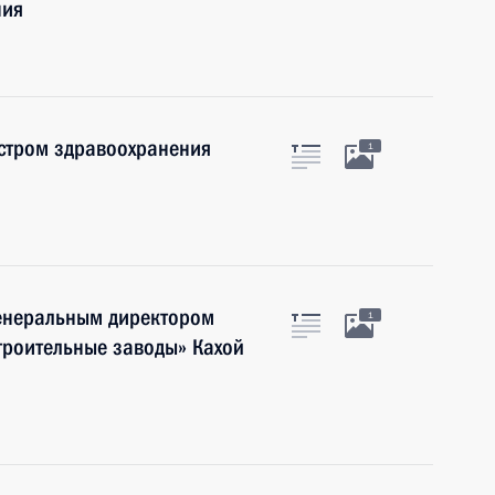
ния
истром здравоохранения
1
генеральным директором
1
роительные заводы» Кахой