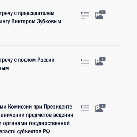
тречу с председателем
1
ингу Виктором Зубковым
тречу с послом России
1
иным
ами Комиссии при Президенте
1
раничении предметов ведения
 органами государственной
власти субъектов РФ