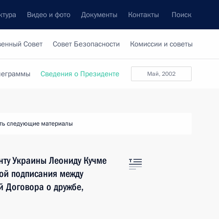
ктура
Видео и фото
Документы
Контакты
Поиск
венный Совет
Совет Безопасности
Комиссии и советы
леграммы
Сведения о Президенте
май, 2002
ть следующие материалы
нту Украины Леониду Кучме
ной подписания между
 Договора о дружбе,