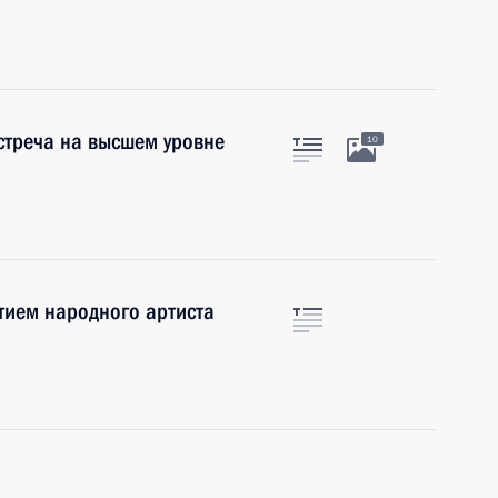
стреча на высшем уровне
10
тием народного артиста