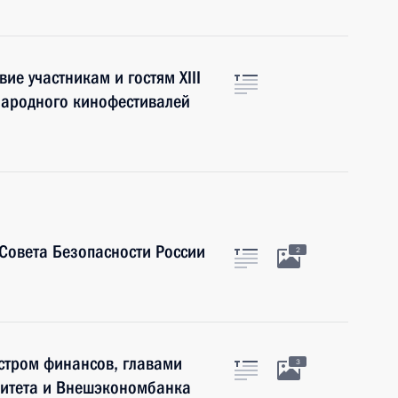
ие участникам и гостям XIII
народного кинофестивалей
Совета Безопасности России
2
стром финансов, главами
3
митета и Внешэкономбанка