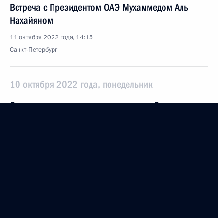
Встреча с Президентом ОАЭ Мухаммедом Аль
Нахайяном
11 октября 2022 года, 14:15
Санкт-Петербург
10 октября 2022 года, понедельник
Cовещание с постоянными членами Совета
Безопасности
10 октября 2022 года, 13:00
Санкт-Петербург
Встреча с избранными главами регионов
10 октября 2022 года, 11:25
Санкт-Петербург