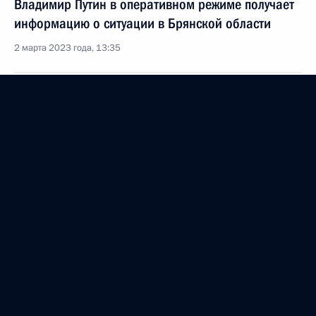
Владимир Путин в оперативном режиме получает
информацию о ситуации в Брянской области
2 марта 2023 года, 13:35
1 марта 2023 года, среда
Открытие Большой кольцевой линии московского
метро
1 марта 2023 года, 13:35
Москва, Кремль
28 февраля 2023 года, вторник
Заседание коллегии ФСБ России
28 февраля 2023 года, 15:30
Москва