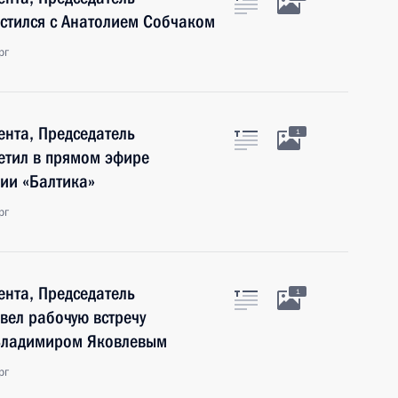
стился с Анатолием Собчаком
рг
нта, Председатель
1
етил в прямом эфире
ии «Балтика»
рг
нта, Председатель
1
вел рабочую встречу
 Владимиром Яковлевым
рг