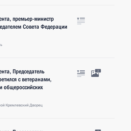
нта, премьер-министр
седателем Совета Федерации
ль
нта, Председатель
2
ретился с ветеранами,
и общероссийских
шой Кремлевский Дворец