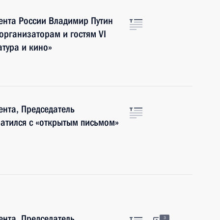
нта России Владимир Путин
организаторам и гостям VI
атура и кино»
нта, Председатель
атился с «открытым письмом»
нта, Председатель
3