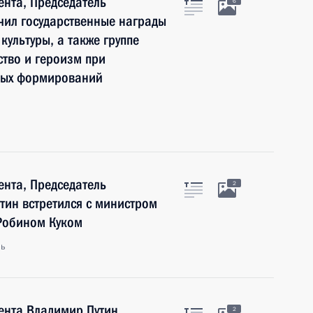
нта, Председатель
6
чил государственные награды
культуры, а также группе
тво и героизм при
ных формирований
нта, Председатель
2
тин встретился с министром
Робином Куком
ль
ента Владимир Путин
2