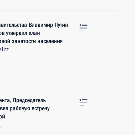
авительства Владимир Путин
в утвердил план
овой занятости населения
01гг
нта, Председатель
вел рабочую встречу
ой
ль