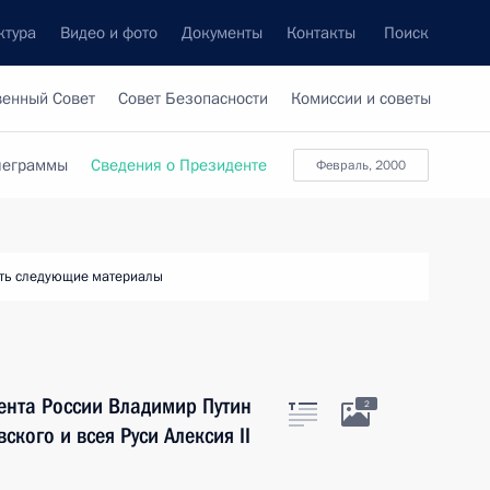
ктура
Видео и фото
Документы
Контакты
Поиск
венный Совет
Совет Безопасности
Комиссии и советы
леграммы
Сведения о Президенте
февраль, 2000
ть следующие материалы
нта России Владимир Путин
2
кого и всея Руси Алексия II