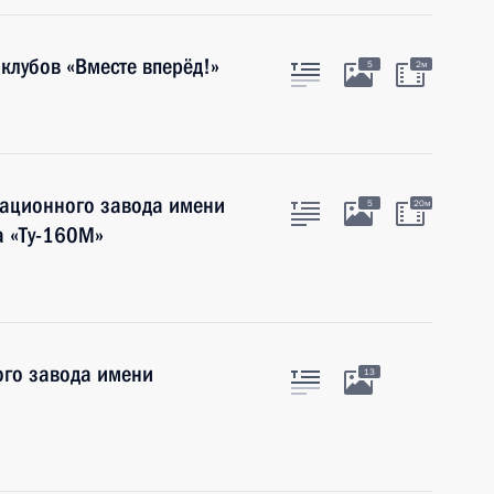
клубов «Вместе вперёд!»
5
2м
иационного завода имени
5
20м
а «Ту-160М»
го завода имени
13