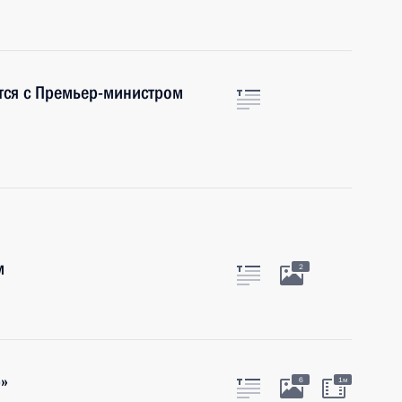
тся с Премьер-министром
м
2
»
6
1м