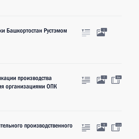
ики Башкортостан Рустэмом
1
кации производства
7
6м
ия организациями ОПК
тельного производственного
9
11м