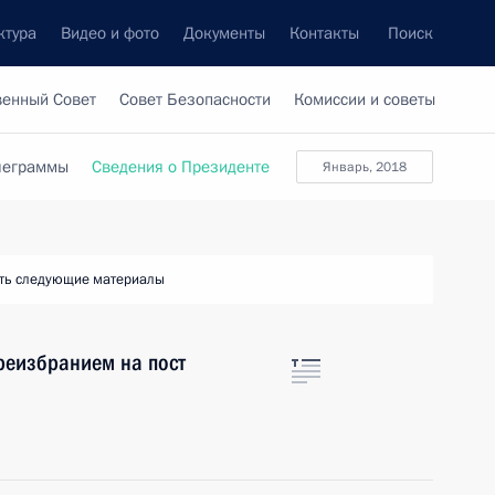
ктура
Видео и фото
Документы
Контакты
Поиск
венный Совет
Совет Безопасности
Комиссии и советы
леграммы
Сведения о Президенте
январь, 2018
ть следующие материалы
реизбранием на пост