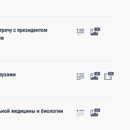
тречу с президентом
3
ым
вузами
6
7м
ьной медицины и биологии
12