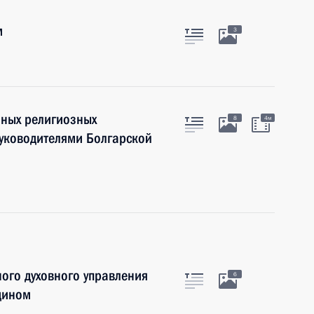
м
3
нных религиозных
8
4м
руководителями Болгарской
ного духовного управления
6
дином