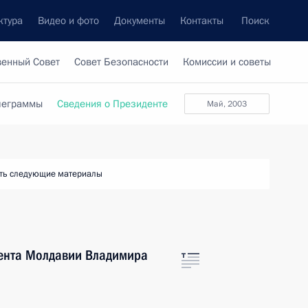
ктура
Видео и фото
Документы
Контакты
Поиск
венный Совет
Совет Безопасности
Комиссии и советы
леграммы
Сведения о Президенте
май, 2003
ть следующие материалы
дента Молдавии Владимира