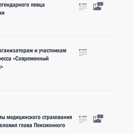
егендарного певца
1
ни
рганизаторам и участникам
гресса «Современный
х»
мы медицинского страхования
1
доложил глава Пенсионного