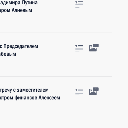
ладимира Путина
даром Алиевым
 с Председателем
1
абовым
тречу с заместителем
1
истром финансов Алексеем