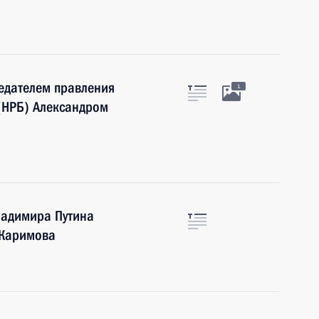
седателем правления
1
(НРБ) Александром
ладимира Путина
 Каримова