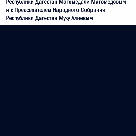
Республики Дагестан Магомедали Магомедовым
и с Председателем Народного Собрания
Республики Дагестан Муху Алиевым
18 февраля 2006 года, 17:00
Владимир Путин поздравил лыжниц Наталью
Баранову-Масалкину, Ларису Куркину, Юлию
Чепалову и Евгению Медведеву-Арбузову,
завоевавших золотую медаль в эстафетной гонке
на XX Олимпийских играх в Турине
18 февраля 2006 года, 16:20
Владимир Путин провел совещание
с постоянными членами Совета Безопасности
18 февраля 2006 года, 14:30