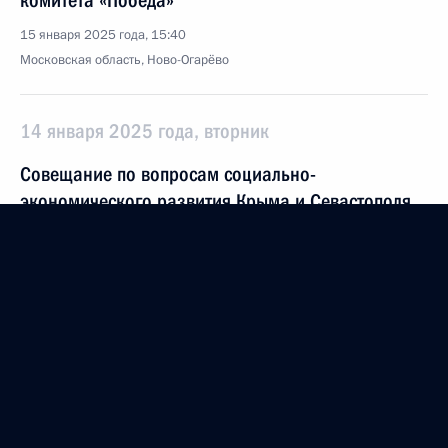
комитета «Победа»
15 января 2025 года, 15:40
Московская область, Ново-Огарёво
14 января 2025 года, вторник
Совещание по вопросам социально-
экономического развития Крыма и Севастополя
14 января 2025 года, 19:50
Московская область, Ново-Огарёво
13 января 2025 года, понедельник
17 января состоятся переговоры Владимира
Путина с Президентом Исламской Республики
Иран Масудом Пезешкианом, который прибудет