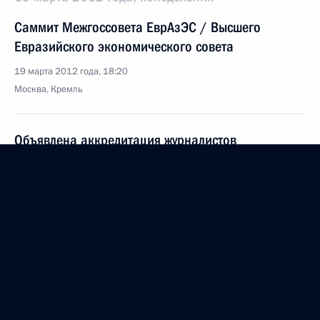
Саммит Межгоссовета ЕврАзЭС / Высшего
Евразийского экономического совета
19 марта 2012 года, 18:20
Москва, Кремль
Объявлена аккредитация журналистов
на освещение участия Президента России
в саммите «большой восьмёрки»
19 марта 2012 года, 15:00
Президент внёс в Госдуму на ратификацию
Протокол об изменении Статута Суда ЕврАзЭС
19 марта 2012 года, 12:30