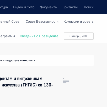
ктура
Видео и фото
Документы
Контакты
Поиск
венный Совет
Совет Безопасности
Комиссии и советы
леграммы
Сведения о Президенте
октябрь, 2008
ть следующие материалы
дентам и выпускникам
 искусства (ГИТИС) со 130-