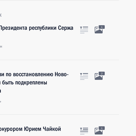
к
Президента республики Сержа
1
ан
ви по восстановлению Ново-
2
 быть подкреплены
а
ь
рокурором Юрием Чайкой
1