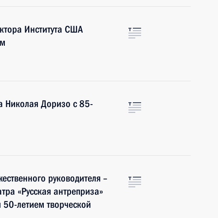
ктора Института США
ем
а Николая Доризо с 85-
ественного руководителя –
атра «Русская антреприза»
 50-летием творческой