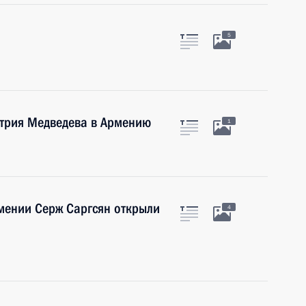
5
трия Медведева в Армению
1
мении Серж Саргсян открыли
4