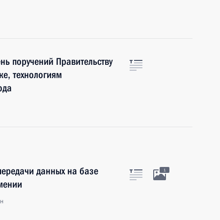
нь поручений Правительству
ке, технологиям
ода
передачи данных на базе
1
мении
ан