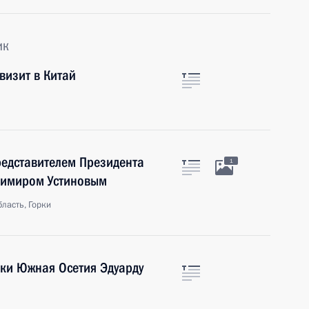
ик
визит в Китай
редставителем Президента
1
димиром Устиновым
ласть, Горки
ики Южная Осетия Эдуарду