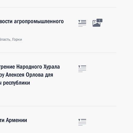
ивости агропромышленного
1
ласть, Горки
трение Народного Хурала
у Алексея Орлова для
ы республики
ти Армении