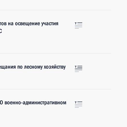
ов на освещение участия
С
ещания по лесному хозяйству
«О военно-административном