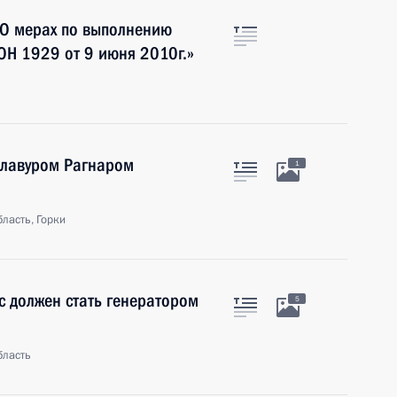
«О мерах по выполнению
ОН 1929 от 9 июня 2010г.»
Олавуром Рагнаром
1
ласть, Горки
 должен стать генератором
5
бласть