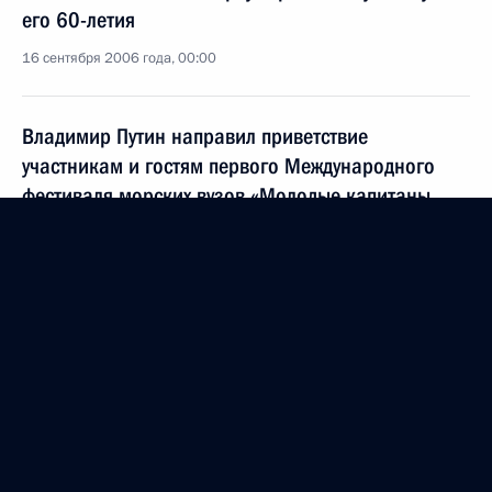
его 60-летия
16 сентября 2006 года, 00:00
Владимир Путин направил приветствие
участникам и гостям первого Международного
фестиваля морских вузов «Молодые капитаны
Мирового океана»
16 сентября 2006 года, 00:00
Владимир Путин поздравил коллектив
Государственного академического центрального
театра кукол имени С.В.Образцова с 75-летием
театра
16 сентября 2006 года, 00:00