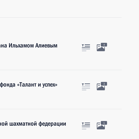
ана Ильхамом Алиевым
4
фонда «Талант и успех»
3
ной шахматной федерации
1