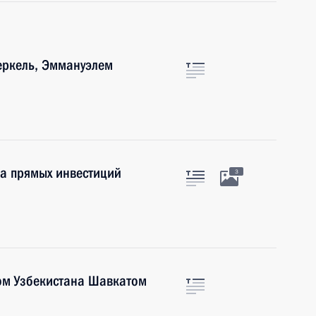
еркель, Эммануэлем
да прямых инвестиций
3
ом Узбекистана Шавкатом