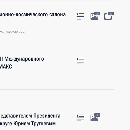
ионно-космического салона
28
3м
ть, Жуковский
III Международного
 МАКС
редставителем Президента
3
круге Юрием Трутневым