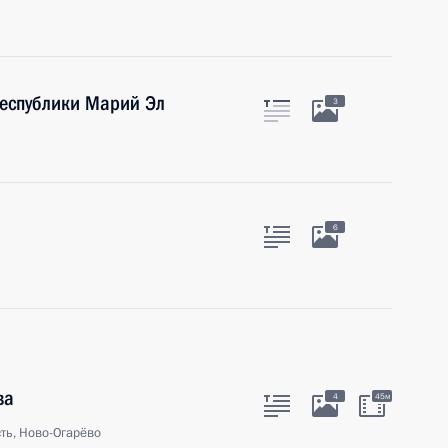
еспублики Марий Эл
3
6
ва
4
45м
ть, Ново-Огарёво