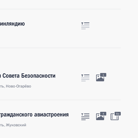
Финляндию
 Совета Безопасности
1
ть, Ново-Огарёво
гражданского авиастроения
4
6м
ть, Жуковский