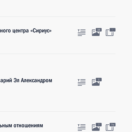
ного центра «Сириус»
:
38
Марий Эл Александром
1
льным отношениям
7
7м