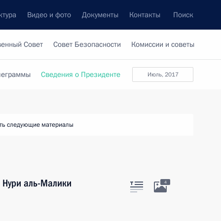
ктура
Видео и фото
Документы
Контакты
Поиск
венный Совет
Совет Безопасности
Комиссии и советы
леграммы
Сведения о Президенте
июль, 2017
ть следующие материалы
а Нури аль-Малики
4