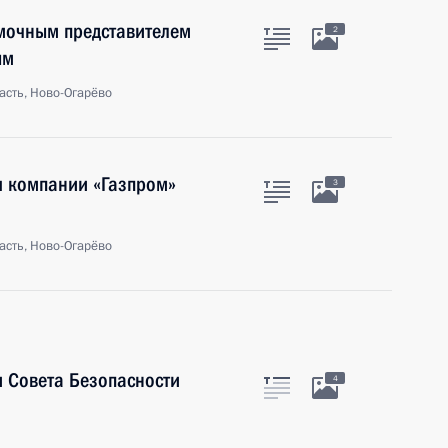
омочным представителем
2
ым
асть, Ново-Огарёво
я компании «Газпром»
3
асть, Ново-Огарёво
 Совета Безопасности
4