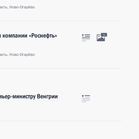
асть, Ново-Огарёво
я компании «Роснефть»
1
асть, Ново-Огарёво
мьер-министру Венгрии