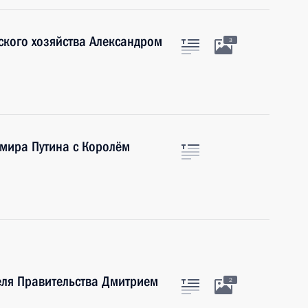
ского хозяйства Александром
3
имира Путина с Королём
еля Правительства Дмитрием
2