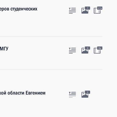
еров студенческих
7
17м
 МГУ
9
8м
кой области Евгением
2