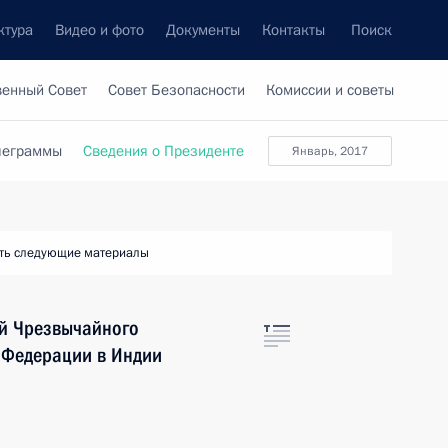
ктура
Видео и фото
Документы
Контакты
Поиск
венный Совет
Совет Безопасности
Комиссии и советы
леграммы
Сведения о Президенте
январь, 2017
ть следующие материалы
ой Чрезвычайного
 Федерации в Индии