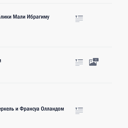
блики Мали Ибрагиму
м
4
еркель и Франсуа Олландом