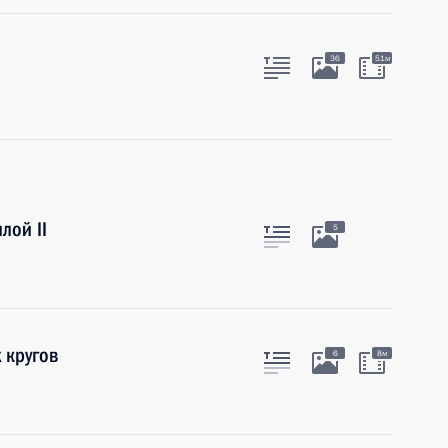
36
51м
лой II
5
 кругов
6
8м