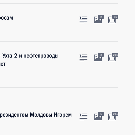
росам
2
3м
 Ухта-2 и нефтепроводы
3
20м
шет
Президентом Молдовы Игорем
5
29м