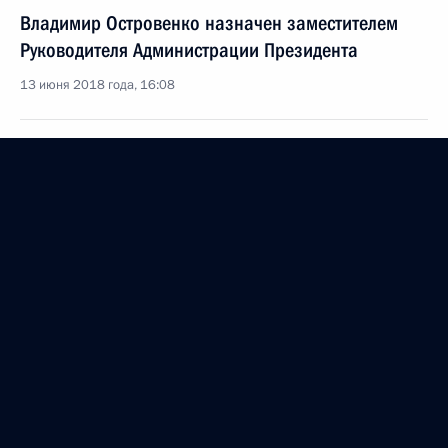
Владимир Островенко назначен заместителем
Руководителя Администрации Президента
13 июня 2018 года, 16:08
Магомедсалам Магомедов назначен
заместителем Руководителя Администрации
Президента
13 июня 2018 года, 16:06
Сергей Кириенко назначен первым заместителем
Руководителя Администрации Президента
13 июня 2018 года, 16:04